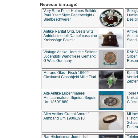
Neueste Einträge:
Very Rare Peter Holmes Selkirk
Sektgl
Paul Ysart Style Paperweight /
Lumina
Briefbeschwerer
Design
Antike Rarität Orig. Oesterwitz
Antike
Antriebsmodell Dampfmaschine
Antri
Kreisssäge Bakelit
Stand 
Vintage Antike Herrliche Seltene
R&b Vo
Jugendstil Wandfliese Gemarkt
Silber
G West Germany
Rosenm
Murano Glas - Fisch 1960?
Kpm S
Glaskunst Glasobjekt Mille Fiori
Versic
Zepter
Alte Antike Lupenmalerei
Toller
Miniaturmalerei Signiert Seguin
Unika
Um 1860/1880
Glücks
Alter Antiker Granat Armreif
MÜnch
Armband Um 1900/1910
Histor
Schaum
Perlen
Rar Historismus Jugendstil
Telefo