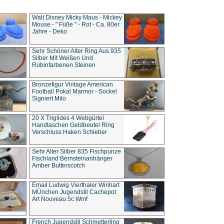
Walt Disney Micky Maus - Mickey
Mouse - " Füße " - Rot - Ca. 80er
Jahre - Deko
Sehr Schöner Alter Ring Aus 935
Silber Mit Weißen Und
Rubinfarbenen Steinen
Bronzefigur Vintage American
Football Pokal Marmor - Sockel
Signiert Milo
20 X Triglides 4 Webgürtel
Handtaschen Geldbeutel Ring
Verschluss Haken Schieber
Sehr Alter Silber 835 Fischpunze
Fischland Bernsteinanhänger
Amber Butterscotch
Email Ludwig Vierthaler Winhart
MÜnchen Jugendstil Cachepot
Art Nouveau 5c Wmf
French Jugendstil Schmetterling