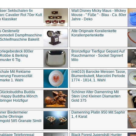
äser Sektschalen 6x
Walt Disney Micky Maus - Mickey
rc Cavalier Rot 70er Kult
Mouse - " Füße " - Blau - Ca. 80er
 Klassiker
Jahre - Deko
s Oesterwitz
Alte Originale Korallenkette
ebsmodell Dampfmaschine
Korallenperlenkette
Schleifmaschine Bakelit
rlegebesteck 800er
Bronzefigur Tierfigur Gepard Auf
 Robbe & Berking
Rauchmarmor - Sockel Signiert
uster 6 Tlg.
Milo
chale Mit Reklame
(mk010) Barocke Meissen Tasse,
herung Feuersozität
Blumenbukett, Marcolini Periode
marke 1. Wahl
1774 - 1814, 1. Wahl
 Glücksbuddha Budda
Schöner Alter Damenring Mit
t Happy Buddha Mönch
Stein Und Kleinen Diamanten
bringer Holzfigur
Gold 375
ner Biedermeier
Damenring Platin 950 Mit Saphir
ische Ohrringe
1, 4 Karat
gold 585 Granate Simili
nablage Telefonregal
Black Forest Jugendstil Hunter