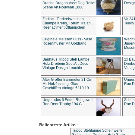
Drache Dragon Vase Dog Relief
Design
Scene Art Nouveau 1880
Zodiac - Tierkreiszeichen
Va 341
Öllampe Krebs, Forum Traiani,
Teddy 
Reenactment Öllämpchen
Originale Meissen Fuss - Vase
Wächt
Rosenmuster Mit Goldrand
Jugend
Messi
Bauhaus Tripod Steh Lampe
2x Ba
Holz Dreibein Spot Art Deco
Dreibe
Vintage Design Leuchte
Vintag
Alter Großer Barometer 21 Cm
Unger
Mit Holzfassung, Glas
Roe D
Geschliffen Vintage 5319 19
Ungerades 6 Ender Rehgeweih
Schön
Roe Deer Trophy 194 G
Roe D
Beliebteste Artikel:
Tripod Stehlampe Scheinwerfer
Stehleuchte Dreibein Holz Stativ