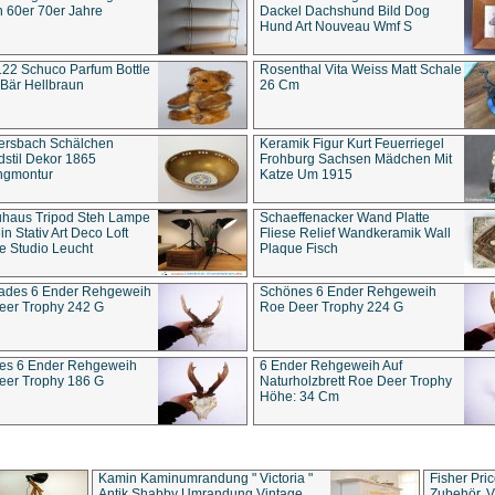
 60er 70er Jahre
Dackel Dachshund Bild Dog
Hund Art Nouveau Wmf S
22 Schuco Parfum Bottle
Rosenthal Vita Weiss Matt Schale
Bär Hellbraun
26 Cm
ersbach Schälchen
Keramik Figur Kurt Feuerriegel
stil Dekor 1865
Frohburg Sachsen Mädchen Mit
ngmontur
Katze Um 1915
uhaus Tripod Steh Lampe
Schaeffenacker Wand Platte
in Stativ Art Deco Loft
Fliese Relief Wandkeramik Wall
e Studio Leucht
Plaque Fisch
ades 6 Ender Rehgeweih
Schönes 6 Ender Rehgeweih
eer Trophy 242 G
Roe Deer Trophy 224 G
es 6 Ender Rehgeweih
6 Ender Rehgeweih Auf
eer Trophy 186 G
Naturholzbrett Roe Deer Trophy
Höhe: 34 Cm
Kamin Kaminumrandung " Victoria "
Fisher Pri
Antik Shabby Umrandung Vintage
Zubehör, V