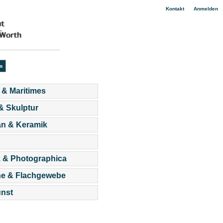
|
Kontakt
Anmelden
 & Maritimes
 & Skulptur
an & Keramik
 & Photographica
he & Flachgewebe
nst