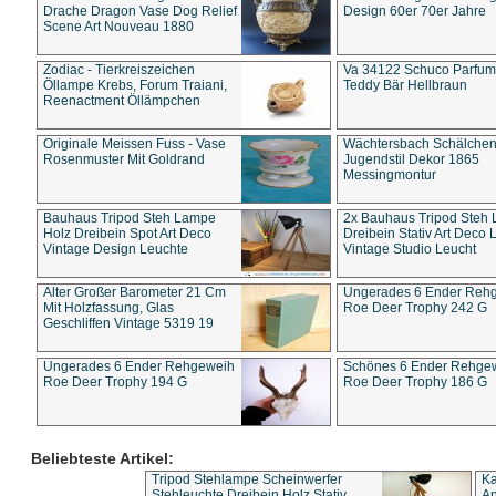
Drache Dragon Vase Dog Relief
Design 60er 70er Jahre
Scene Art Nouveau 1880
Zodiac - Tierkreiszeichen
Va 34122 Schuco Parfum 
Öllampe Krebs, Forum Traiani,
Teddy Bär Hellbraun
Reenactment Öllämpchen
Originale Meissen Fuss - Vase
Wächtersbach Schälche
Rosenmuster Mit Goldrand
Jugendstil Dekor 1865
Messingmontur
Bauhaus Tripod Steh Lampe
2x Bauhaus Tripod Steh
Holz Dreibein Spot Art Deco
Dreibein Stativ Art Deco L
Vintage Design Leuchte
Vintage Studio Leucht
Alter Großer Barometer 21 Cm
Ungerades 6 Ender Reh
Mit Holzfassung, Glas
Roe Deer Trophy 242 G
Geschliffen Vintage 5319 19
Ungerades 6 Ender Rehgeweih
Schönes 6 Ender Rehge
Roe Deer Trophy 194 G
Roe Deer Trophy 186 G
Beliebteste Artikel:
Tripod Stehlampe Scheinwerfer
Ka
Stehleuchte Dreibein Holz Stativ
An