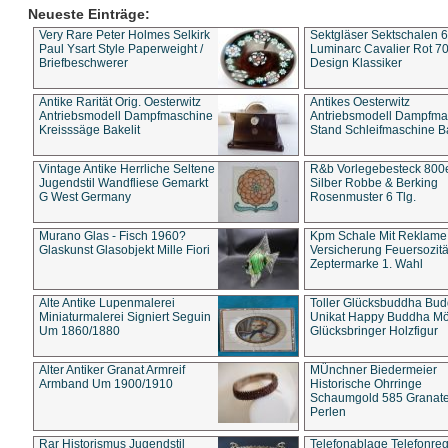
Neueste Einträge:
Very Rare Peter Holmes Selkirk
Sektgläser Sektschalen 
Paul Ysart Style Paperweight /
Luminarc Cavalier Rot 70
Briefbeschwerer
Design Klassiker
Antike Rarität Orig. Oesterwitz
Antikes Oesterwitz
Antriebsmodell Dampfmaschine
Antriebsmodell Dampfma
Kreisssäge Bakelit
Stand Schleifmaschine Ba
Vintage Antike Herrliche Seltene
R&b Vorlegebesteck 800
Jugendstil Wandfliese Gemarkt
Silber Robbe & Berking
G West Germany
Rosenmuster 6 Tlg.
Murano Glas - Fisch 1960?
Kpm Schale Mit Reklame
Glaskunst Glasobjekt Mille Fiori
Versicherung Feuersozitä
Zeptermarke 1. Wahl
Alte Antike Lupenmalerei
Toller Glücksbuddha Bu
Miniaturmalerei Signiert Seguin
Unikat Happy Buddha M
Um 1860/1880
Glücksbringer Holzfigur
Alter Antiker Granat Armreif
MÜnchner Biedermeier
Armband Um 1900/1910
Historische Ohrringe
Schaumgold 585 Granate 
Perlen
Rar Historismus Jugendstil
Telefonablage Telefonreg