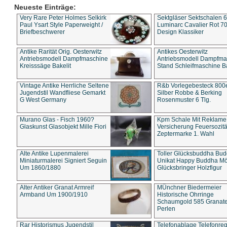
Neueste Einträge:
Very Rare Peter Holmes Selkirk
Sektgläser Sektschalen 
Paul Ysart Style Paperweight /
Luminarc Cavalier Rot 70
Briefbeschwerer
Design Klassiker
Antike Rarität Orig. Oesterwitz
Antikes Oesterwitz
Antriebsmodell Dampfmaschine
Antriebsmodell Dampfma
Kreisssäge Bakelit
Stand Schleifmaschine Ba
Vintage Antike Herrliche Seltene
R&b Vorlegebesteck 800
Jugendstil Wandfliese Gemarkt
Silber Robbe & Berking
G West Germany
Rosenmuster 6 Tlg.
Murano Glas - Fisch 1960?
Kpm Schale Mit Reklame
Glaskunst Glasobjekt Mille Fiori
Versicherung Feuersozitä
Zeptermarke 1. Wahl
Alte Antike Lupenmalerei
Toller Glücksbuddha Bu
Miniaturmalerei Signiert Seguin
Unikat Happy Buddha M
Um 1860/1880
Glücksbringer Holzfigur
Alter Antiker Granat Armreif
MÜnchner Biedermeier
Armband Um 1900/1910
Historische Ohrringe
Schaumgold 585 Granate 
Perlen
Rar Historismus Jugendstil
Telefonablage Telefonreg