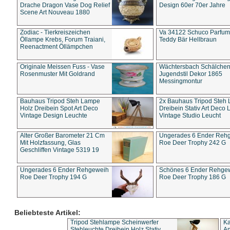
Drache Dragon Vase Dog Relief
Design 60er 70er Jahre
Scene Art Nouveau 1880
Zodiac - Tierkreiszeichen
Va 34122 Schuco Parfum 
Öllampe Krebs, Forum Traiani,
Teddy Bär Hellbraun
Reenactment Öllämpchen
Originale Meissen Fuss - Vase
Wächtersbach Schälche
Rosenmuster Mit Goldrand
Jugendstil Dekor 1865
Messingmontur
Bauhaus Tripod Steh Lampe
2x Bauhaus Tripod Steh
Holz Dreibein Spot Art Deco
Dreibein Stativ Art Deco L
Vintage Design Leuchte
Vintage Studio Leucht
Alter Großer Barometer 21 Cm
Ungerades 6 Ender Reh
Mit Holzfassung, Glas
Roe Deer Trophy 242 G
Geschliffen Vintage 5319 19
Ungerades 6 Ender Rehgeweih
Schönes 6 Ender Rehge
Roe Deer Trophy 194 G
Roe Deer Trophy 186 G
Beliebteste Artikel:
Tripod Stehlampe Scheinwerfer
Ka
Stehleuchte Dreibein Holz Stativ
An