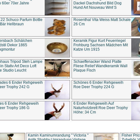
 60er 70er Jahre
Dackel Dachshund Bild Dog
Hund Art Nouveau Wmf S
22 Schuco Parfum Bottle
Rosenthal Vita Weiss Matt Schale
Bär Hellbraun
26 Cm
ersbach Schälchen
Keramik Figur Kurt Feuerriegel
stil Dekor 1865
Frohburg Sachsen Mädchen Mit
ngmontur
Katze Um 1915
uhaus Tripod Steh Lampe
Schaeffenacker Wand Platte
in Stativ Art Deco Loft
Fliese Relief Wandkeramik Wall
e Studio Leucht
Plaque Fisch
ades 6 Ender Rehgeweih
Schönes 6 Ender Rehgeweih
eer Trophy 242 G
Roe Deer Trophy 224 G
es 6 Ender Rehgeweih
6 Ender Rehgeweih Auf
eer Trophy 186 G
Naturholzbrett Roe Deer Trophy
Höhe: 34 Cm
Kamin Kaminumrandung " Victoria "
Fisher Pri
Antik Shabby Umrandung Vintage
Zubehör, V