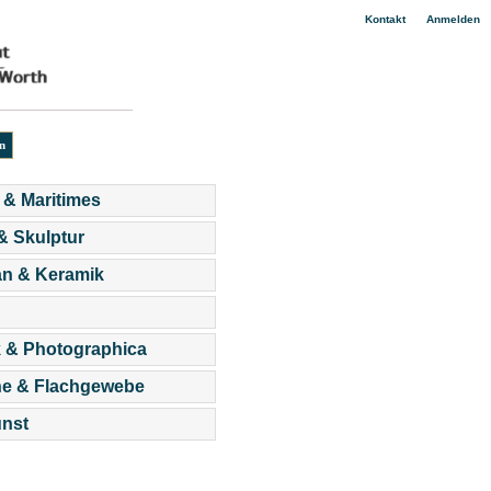
|
Kontakt
Anmelden
 & Maritimes
 & Skulptur
an & Keramik
 & Photographica
he & Flachgewebe
nst