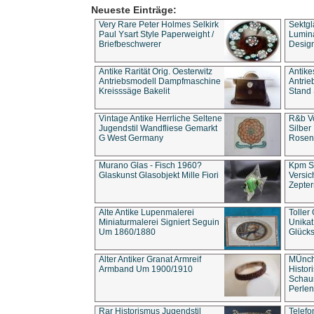
Neueste Einträge:
Very Rare Peter Holmes Selkirk
Sektgl
Paul Ysart Style Paperweight /
Lumina
Briefbeschwerer
Design
Antike Rarität Orig. Oesterwitz
Antike
Antriebsmodell Dampfmaschine
Antri
Kreisssäge Bakelit
Stand 
Vintage Antike Herrliche Seltene
R&b Vo
Jugendstil Wandfliese Gemarkt
Silber
G West Germany
Rosenm
Murano Glas - Fisch 1960?
Kpm S
Glaskunst Glasobjekt Mille Fiori
Versic
Zepter
Alte Antike Lupenmalerei
Toller
Miniaturmalerei Signiert Seguin
Unika
Um 1860/1880
Glücks
Alter Antiker Granat Armreif
MÜnch
Armband Um 1900/1910
Histor
Schaum
Perlen
Rar Historismus Jugendstil
Telefo