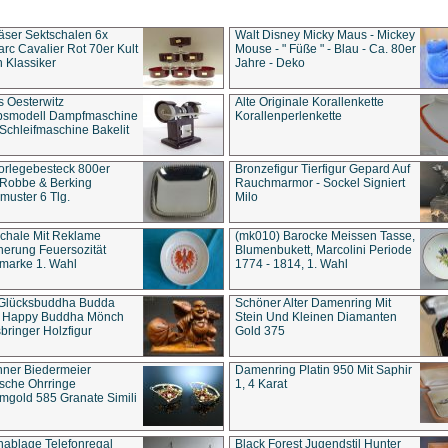
äser Sektschalen 6x
Walt Disney Micky Maus - Mickey
rc Cavalier Rot 70er Kult
Mouse - " Füße " - Blau - Ca. 80er
 Klassiker
Jahre - Deko
s Oesterwitz
Alte Originale Korallenkette
ebsmodell Dampfmaschine
Korallenperlenkette
Schleifmaschine Bakelit
rlegebesteck 800er
Bronzefigur Tierfigur Gepard Auf
 Robbe & Berking
Rauchmarmor - Sockel Signiert
uster 6 Tlg.
Milo
chale Mit Reklame
(mk010) Barocke Meissen Tasse,
herung Feuersozität
Blumenbukett, Marcolini Periode
marke 1. Wahl
1774 - 1814, 1. Wahl
 Glücksbuddha Budda
Schöner Alter Damenring Mit
t Happy Buddha Mönch
Stein Und Kleinen Diamanten
bringer Holzfigur
Gold 375
ner Biedermeier
Damenring Platin 950 Mit Saphir
ische Ohrringe
1, 4 Karat
gold 585 Granate Simili
nablage Telefonregal
Black Forest Jugendstil Hunter