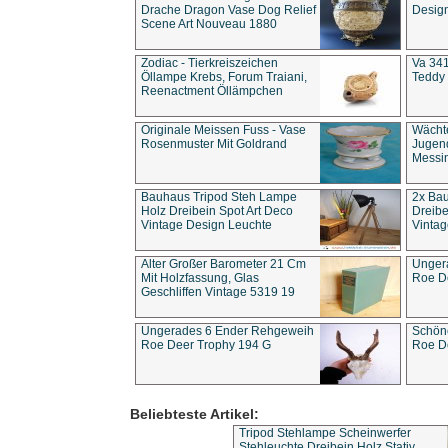
Drache Dragon Vase Dog Relief
Design
Scene Art Nouveau 1880
Zodiac - Tierkreiszeichen
Va 341
Öllampe Krebs, Forum Traiani,
Teddy 
Reenactment Öllämpchen
Originale Meissen Fuss - Vase
Wächt
Rosenmuster Mit Goldrand
Jugend
Messi
Bauhaus Tripod Steh Lampe
2x Ba
Holz Dreibein Spot Art Deco
Dreibe
Vintage Design Leuchte
Vintag
Alter Großer Barometer 21 Cm
Unger
Mit Holzfassung, Glas
Roe D
Geschliffen Vintage 5319 19
Ungerades 6 Ender Rehgeweih
Schön
Roe Deer Trophy 194 G
Roe D
Beliebteste Artikel:
Tripod Stehlampe Scheinwerfer
Stehleuchte Dreibein Holz Stativ