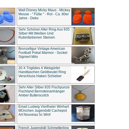
Walt Disney Micky Maus - Mickey
Mouse - " Füße " - Rot - Ca. 80er
Jahre - Deko
Sehr Schöner Alter Ring Aus 935
Silber Mit Weißen Und
Rubinfarbenen Steinen
Bronzefigur Vintage American
Football Pokal Marmor - Sockel
Signiert Milo
20 X Triglides 4 Webgürtel
Handtaschen Geldbeutel Ring
Verschluss Haken Schieber
Sehr Alter Silber 835 Fischpunze
Fischland Bernsteinanhänger
Amber Butterscotch
Email Ludwig Vierthaler Winhart
MÜnchen Jugendstil Cachepot
Art Nouveau 5c Wmf
French Jugendstil Schmetterling