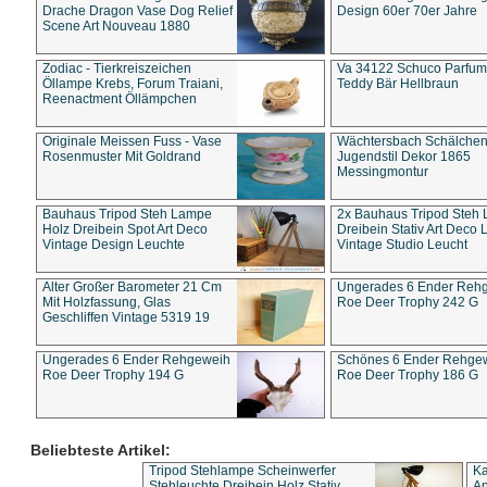
Drache Dragon Vase Dog Relief
Design 60er 70er Jahre
Scene Art Nouveau 1880
Zodiac - Tierkreiszeichen
Va 34122 Schuco Parfum 
Öllampe Krebs, Forum Traiani,
Teddy Bär Hellbraun
Reenactment Öllämpchen
Originale Meissen Fuss - Vase
Wächtersbach Schälche
Rosenmuster Mit Goldrand
Jugendstil Dekor 1865
Messingmontur
Bauhaus Tripod Steh Lampe
2x Bauhaus Tripod Steh
Holz Dreibein Spot Art Deco
Dreibein Stativ Art Deco L
Vintage Design Leuchte
Vintage Studio Leucht
Alter Großer Barometer 21 Cm
Ungerades 6 Ender Reh
Mit Holzfassung, Glas
Roe Deer Trophy 242 G
Geschliffen Vintage 5319 19
Ungerades 6 Ender Rehgeweih
Schönes 6 Ender Rehge
Roe Deer Trophy 194 G
Roe Deer Trophy 186 G
Beliebteste Artikel:
Tripod Stehlampe Scheinwerfer
Ka
Stehleuchte Dreibein Holz Stativ
An