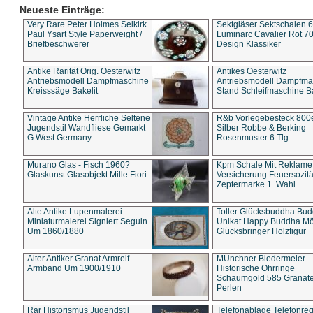
Neueste Einträge:
Very Rare Peter Holmes Selkirk
Sektgläser Sektschalen 
Paul Ysart Style Paperweight /
Luminarc Cavalier Rot 70
Briefbeschwerer
Design Klassiker
Antike Rarität Orig. Oesterwitz
Antikes Oesterwitz
Antriebsmodell Dampfmaschine
Antriebsmodell Dampfma
Kreisssäge Bakelit
Stand Schleifmaschine Ba
Vintage Antike Herrliche Seltene
R&b Vorlegebesteck 800
Jugendstil Wandfliese Gemarkt
Silber Robbe & Berking
G West Germany
Rosenmuster 6 Tlg.
Murano Glas - Fisch 1960?
Kpm Schale Mit Reklame
Glaskunst Glasobjekt Mille Fiori
Versicherung Feuersozitä
Zeptermarke 1. Wahl
Alte Antike Lupenmalerei
Toller Glücksbuddha Bu
Miniaturmalerei Signiert Seguin
Unikat Happy Buddha M
Um 1860/1880
Glücksbringer Holzfigur
Alter Antiker Granat Armreif
MÜnchner Biedermeier
Armband Um 1900/1910
Historische Ohrringe
Schaumgold 585 Granate 
Perlen
Rar Historismus Jugendstil
Telefonablage Telefonreg