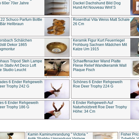
 60er 70er Jahre
Dackel Dachshund Bild Dog
Hund Art Nouveau Wmf S
22 Schuco Parfum Bottle
Rosenthal Vita Weiss Matt Schale
Bär Hellbraun
26 Cm
ersbach Schälchen
Keramik Figur Kurt Feuerriegel
stil Dekor 1865
Frohburg Sachsen Mädchen Mit
ngmontur
Katze Um 1915
uhaus Tripod Steh Lampe
Schaeffenacker Wand Platte
in Stativ Art Deco Loft
Fliese Relief Wandkeramik Wall
e Studio Leucht
Plaque Fisch
ades 6 Ender Rehgeweih
Schönes 6 Ender Rehgeweih
eer Trophy 242 G
Roe Deer Trophy 224 G
es 6 Ender Rehgeweih
6 Ender Rehgeweih Auf
eer Trophy 186 G
Naturholzbrett Roe Deer Trophy
Höhe: 34 Cm
Kamin Kaminumrandung " Victoria "
Fisher Pri
Antik Shabby Umrandung Vintage
Zubehör, V