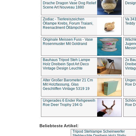
Drache Dragon Vase Dog Relief
Design
Scene Art Nouveau 1880
Zodiac - Tierkreiszeichen
Va 341
Öllampe Krebs, Forum Traiani,
Teddy 
Reenactment Öllämpchen
Originale Meissen Fuss - Vase
Wächt
Rosenmuster Mit Goldrand
Jugend
Messi
Bauhaus Tripod Steh Lampe
2x Ba
Holz Dreibein Spot Art Deco
Dreibe
Vintage Design Leuchte
Vintag
Alter Großer Barometer 21 Cm
Unger
Mit Holzfassung, Glas
Roe D
Geschliffen Vintage 5319 19
Ungerades 6 Ender Rehgeweih
Schön
Roe Deer Trophy 194 G
Roe D
Beliebteste Artikel:
Tripod Stehlampe Scheinwerfer
Stehleuchte Dreibein Holz Stativ