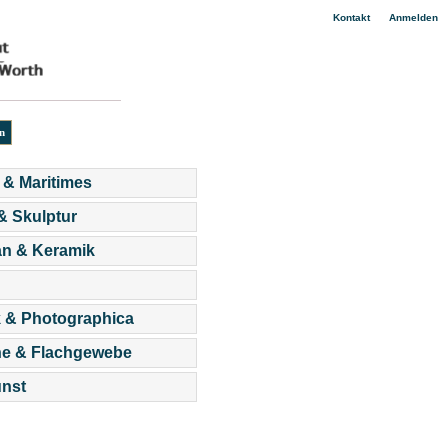
|
Kontakt
Anmelden
 & Maritimes
 & Skulptur
an & Keramik
 & Photographica
he & Flachgewebe
nst