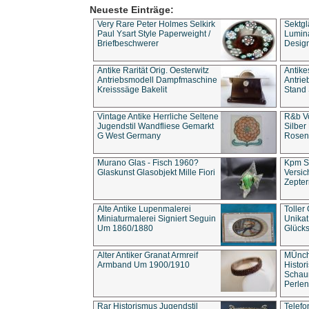
Neueste Einträge:
Very Rare Peter Holmes Selkirk
Sektgl
Paul Ysart Style Paperweight /
Lumina
Briefbeschwerer
Design
Antike Rarität Orig. Oesterwitz
Antike
Antriebsmodell Dampfmaschine
Antri
Kreisssäge Bakelit
Stand 
Vintage Antike Herrliche Seltene
R&b Vo
Jugendstil Wandfliese Gemarkt
Silber
G West Germany
Rosenm
Murano Glas - Fisch 1960?
Kpm S
Glaskunst Glasobjekt Mille Fiori
Versic
Zepter
Alte Antike Lupenmalerei
Toller
Miniaturmalerei Signiert Seguin
Unika
Um 1860/1880
Glücks
Alter Antiker Granat Armreif
MÜnch
Armband Um 1900/1910
Histor
Schaum
Perlen
Rar Historismus Jugendstil
Telefo