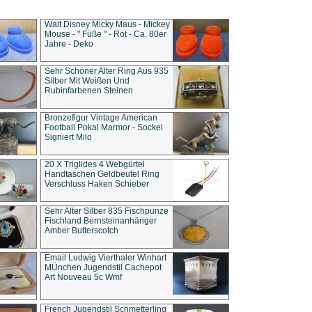
Walt Disney Micky Maus - Mickey
Mouse - " Füße " - Rot - Ca. 80er
Jahre - Deko
Sehr Schöner Alter Ring Aus 935
Silber Mit Weißen Und
Rubinfarbenen Steinen
Bronzefigur Vintage American
Football Pokal Marmor - Sockel
Signiert Milo
20 X Triglides 4 Webgürtel
Handtaschen Geldbeutel Ring
Verschluss Haken Schieber
Sehr Alter Silber 835 Fischpunze
Fischland Bernsteinanhänger
Amber Butterscotch
Email Ludwig Vierthaler Winhart
MÜnchen Jugendstil Cachepot
Art Nouveau 5c Wmf
French Jugendstil Schmetterling