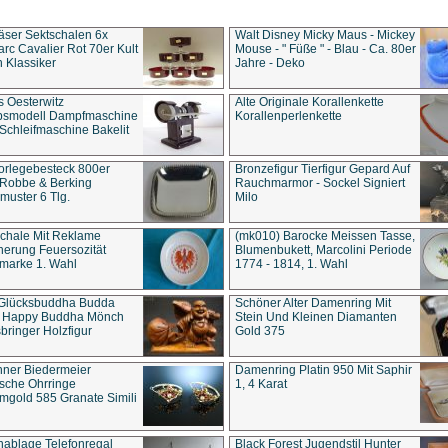
äser Sektschalen 6x
Walt Disney Micky Maus - Mickey
rc Cavalier Rot 70er Kult
Mouse - " Füße " - Blau - Ca. 80er
 Klassiker
Jahre - Deko
s Oesterwitz
Alte Originale Korallenkette
ebsmodell Dampfmaschine
Korallenperlenkette
Schleifmaschine Bakelit
rlegebesteck 800er
Bronzefigur Tierfigur Gepard Auf
 Robbe & Berking
Rauchmarmor - Sockel Signiert
uster 6 Tlg.
Milo
chale Mit Reklame
(mk010) Barocke Meissen Tasse,
herung Feuersozität
Blumenbukett, Marcolini Periode
marke 1. Wahl
1774 - 1814, 1. Wahl
 Glücksbuddha Budda
Schöner Alter Damenring Mit
t Happy Buddha Mönch
Stein Und Kleinen Diamanten
bringer Holzfigur
Gold 375
ner Biedermeier
Damenring Platin 950 Mit Saphir
ische Ohrringe
1, 4 Karat
gold 585 Granate Simili
nablage Telefonregal
Black Forest Jugendstil Hunter