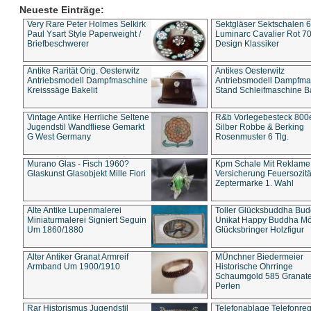
Neueste Einträge:
Very Rare Peter Holmes Selkirk
Sektgläser Sektschalen 
Paul Ysart Style Paperweight /
Luminarc Cavalier Rot 70
Briefbeschwerer
Design Klassiker
Antike Rarität Orig. Oesterwitz
Antikes Oesterwitz
Antriebsmodell Dampfmaschine
Antriebsmodell Dampfma
Kreisssäge Bakelit
Stand Schleifmaschine Ba
Vintage Antike Herrliche Seltene
R&b Vorlegebesteck 800
Jugendstil Wandfliese Gemarkt
Silber Robbe & Berking
G West Germany
Rosenmuster 6 Tlg.
Murano Glas - Fisch 1960?
Kpm Schale Mit Reklame
Glaskunst Glasobjekt Mille Fiori
Versicherung Feuersozitä
Zeptermarke 1. Wahl
Alte Antike Lupenmalerei
Toller Glücksbuddha Bu
Miniaturmalerei Signiert Seguin
Unikat Happy Buddha M
Um 1860/1880
Glücksbringer Holzfigur
Alter Antiker Granat Armreif
MÜnchner Biedermeier
Armband Um 1900/1910
Historische Ohrringe
Schaumgold 585 Granate 
Perlen
Rar Historismus Jugendstil
Telefonablage Telefonreg