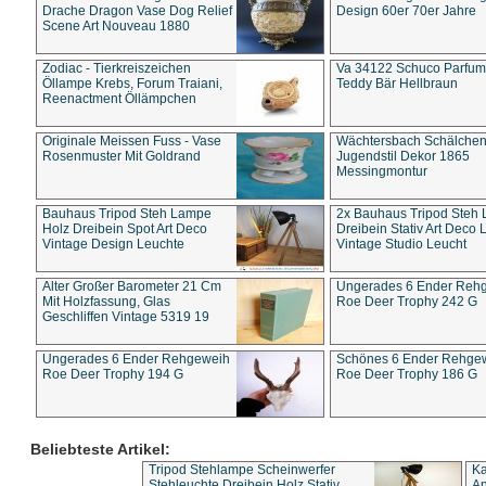
Drache Dragon Vase Dog Relief
Design 60er 70er Jahre
Scene Art Nouveau 1880
Zodiac - Tierkreiszeichen
Va 34122 Schuco Parfum 
Öllampe Krebs, Forum Traiani,
Teddy Bär Hellbraun
Reenactment Öllämpchen
Originale Meissen Fuss - Vase
Wächtersbach Schälche
Rosenmuster Mit Goldrand
Jugendstil Dekor 1865
Messingmontur
Bauhaus Tripod Steh Lampe
2x Bauhaus Tripod Steh
Holz Dreibein Spot Art Deco
Dreibein Stativ Art Deco L
Vintage Design Leuchte
Vintage Studio Leucht
Alter Großer Barometer 21 Cm
Ungerades 6 Ender Reh
Mit Holzfassung, Glas
Roe Deer Trophy 242 G
Geschliffen Vintage 5319 19
Ungerades 6 Ender Rehgeweih
Schönes 6 Ender Rehge
Roe Deer Trophy 194 G
Roe Deer Trophy 186 G
Beliebteste Artikel:
Tripod Stehlampe Scheinwerfer
Ka
Stehleuchte Dreibein Holz Stativ
An