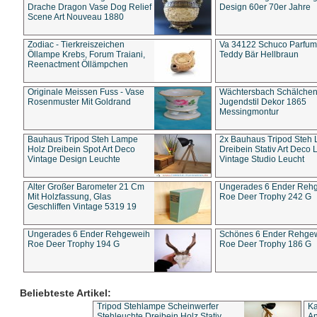
Drache Dragon Vase Dog Relief
Design 60er 70er Jahre
Scene Art Nouveau 1880
Zodiac - Tierkreiszeichen
Va 34122 Schuco Parfum 
Öllampe Krebs, Forum Traiani,
Teddy Bär Hellbraun
Reenactment Öllämpchen
Originale Meissen Fuss - Vase
Wächtersbach Schälche
Rosenmuster Mit Goldrand
Jugendstil Dekor 1865
Messingmontur
Bauhaus Tripod Steh Lampe
2x Bauhaus Tripod Steh
Holz Dreibein Spot Art Deco
Dreibein Stativ Art Deco L
Vintage Design Leuchte
Vintage Studio Leucht
Alter Großer Barometer 21 Cm
Ungerades 6 Ender Reh
Mit Holzfassung, Glas
Roe Deer Trophy 242 G
Geschliffen Vintage 5319 19
Ungerades 6 Ender Rehgeweih
Schönes 6 Ender Rehge
Roe Deer Trophy 194 G
Roe Deer Trophy 186 G
Beliebteste Artikel:
Tripod Stehlampe Scheinwerfer
Ka
Stehleuchte Dreibein Holz Stativ
An