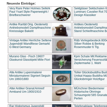
Neueste Einträge:
Very Rare Peter Holmes Selkirk
Sektgläser Sektschalen 
Paul Ysart Style Paperweight /
Luminarc Cavalier Rot 70
Briefbeschwerer
Design Klassiker
Antike Rarität Orig. Oesterwitz
Antikes Oesterwitz
Antriebsmodell Dampfmaschine
Antriebsmodell Dampfma
Kreisssäge Bakelit
Stand Schleifmaschine Ba
Vintage Antike Herrliche Seltene
R&b Vorlegebesteck 800
Jugendstil Wandfliese Gemarkt
Silber Robbe & Berking
G West Germany
Rosenmuster 6 Tlg.
Murano Glas - Fisch 1960?
Kpm Schale Mit Reklame
Glaskunst Glasobjekt Mille Fiori
Versicherung Feuersozitä
Zeptermarke 1. Wahl
Alte Antike Lupenmalerei
Toller Glücksbuddha Bu
Miniaturmalerei Signiert Seguin
Unikat Happy Buddha M
Um 1860/1880
Glücksbringer Holzfigur
Alter Antiker Granat Armreif
MÜnchner Biedermeier
Armband Um 1900/1910
Historische Ohrringe
Schaumgold 585 Granate 
Perlen
Rar Historismus Jugendstil
Telefonablage Telefonreg