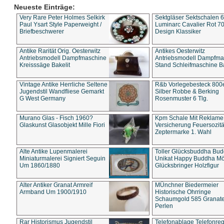
Neueste Einträge:
Very Rare Peter Holmes Selkirk
Sektgläser Sektschalen 
Paul Ysart Style Paperweight /
Luminarc Cavalier Rot 70
Briefbeschwerer
Design Klassiker
Antike Rarität Orig. Oesterwitz
Antikes Oesterwitz
Antriebsmodell Dampfmaschine
Antriebsmodell Dampfma
Kreisssäge Bakelit
Stand Schleifmaschine Ba
Vintage Antike Herrliche Seltene
R&b Vorlegebesteck 800
Jugendstil Wandfliese Gemarkt
Silber Robbe & Berking
G West Germany
Rosenmuster 6 Tlg.
Murano Glas - Fisch 1960?
Kpm Schale Mit Reklame
Glaskunst Glasobjekt Mille Fiori
Versicherung Feuersozitä
Zeptermarke 1. Wahl
Alte Antike Lupenmalerei
Toller Glücksbuddha Bu
Miniaturmalerei Signiert Seguin
Unikat Happy Buddha M
Um 1860/1880
Glücksbringer Holzfigur
Alter Antiker Granat Armreif
MÜnchner Biedermeier
Armband Um 1900/1910
Historische Ohrringe
Schaumgold 585 Granate 
Perlen
Rar Historismus Jugendstil
Telefonablage Telefonreg