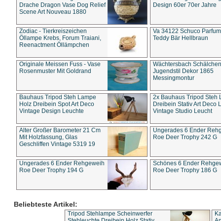
Drache Dragon Vase Dog Relief
Design 60er 70er Jahre
Scene Art Nouveau 1880
Zodiac - Tierkreiszeichen
Va 34122 Schuco Parfum 
Öllampe Krebs, Forum Traiani,
Teddy Bär Hellbraun
Reenactment Öllämpchen
Originale Meissen Fuss - Vase
Wächtersbach Schälche
Rosenmuster Mit Goldrand
Jugendstil Dekor 1865
Messingmontur
Bauhaus Tripod Steh Lampe
2x Bauhaus Tripod Steh
Holz Dreibein Spot Art Deco
Dreibein Stativ Art Deco L
Vintage Design Leuchte
Vintage Studio Leucht
Alter Großer Barometer 21 Cm
Ungerades 6 Ender Reh
Mit Holzfassung, Glas
Roe Deer Trophy 242 G
Geschliffen Vintage 5319 19
Ungerades 6 Ender Rehgeweih
Schönes 6 Ender Rehge
Roe Deer Trophy 194 G
Roe Deer Trophy 186 G
Beliebteste Artikel:
Tripod Stehlampe Scheinwerfer
Ka
Stehleuchte Dreibein Holz Stativ
An