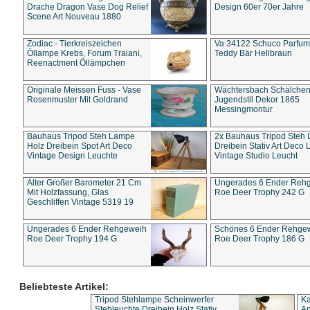
Drache Dragon Vase Dog Relief
Design 60er 70er Jahre
Scene Art Nouveau 1880
Zodiac - Tierkreiszeichen
Va 34122 Schuco Parfum 
Öllampe Krebs, Forum Traiani,
Teddy Bär Hellbraun
Reenactment Öllämpchen
Originale Meissen Fuss - Vase
Wächtersbach Schälche
Rosenmuster Mit Goldrand
Jugendstil Dekor 1865
Messingmontur
Bauhaus Tripod Steh Lampe
2x Bauhaus Tripod Steh
Holz Dreibein Spot Art Deco
Dreibein Stativ Art Deco L
Vintage Design Leuchte
Vintage Studio Leucht
Alter Großer Barometer 21 Cm
Ungerades 6 Ender Reh
Mit Holzfassung, Glas
Roe Deer Trophy 242 G
Geschliffen Vintage 5319 19
Ungerades 6 Ender Rehgeweih
Schönes 6 Ender Rehge
Roe Deer Trophy 194 G
Roe Deer Trophy 186 G
Beliebteste Artikel:
Tripod Stehlampe Scheinwerfer
Ka
Stehleuchte Dreibein Holz Stativ
An