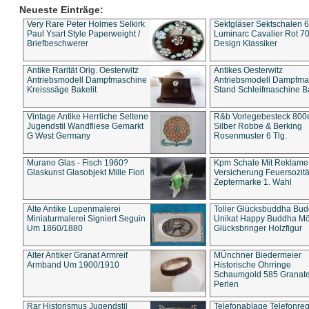
Neueste Einträge:
Very Rare Peter Holmes Selkirk
Sektgläser Sektschalen 
Paul Ysart Style Paperweight /
Luminarc Cavalier Rot 70
Briefbeschwerer
Design Klassiker
Antike Rarität Orig. Oesterwitz
Antikes Oesterwitz
Antriebsmodell Dampfmaschine
Antriebsmodell Dampfma
Kreisssäge Bakelit
Stand Schleifmaschine Ba
Vintage Antike Herrliche Seltene
R&b Vorlegebesteck 800
Jugendstil Wandfliese Gemarkt
Silber Robbe & Berking
G West Germany
Rosenmuster 6 Tlg.
Murano Glas - Fisch 1960?
Kpm Schale Mit Reklame
Glaskunst Glasobjekt Mille Fiori
Versicherung Feuersozitä
Zeptermarke 1. Wahl
Alte Antike Lupenmalerei
Toller Glücksbuddha Bu
Miniaturmalerei Signiert Seguin
Unikat Happy Buddha M
Um 1860/1880
Glücksbringer Holzfigur
Alter Antiker Granat Armreif
MÜnchner Biedermeier
Armband Um 1900/1910
Historische Ohrringe
Schaumgold 585 Granate 
Perlen
Rar Historismus Jugendstil
Telefonablage Telefonreg