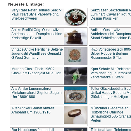
Neueste Einträge:
Very Rare Peter Holmes Selkirk
Sektgläser Sektschalen 
Paul Ysart Style Paperweight /
Luminarc Cavalier Rot 70
Briefbeschwerer
Design Klassiker
Antike Rarität Orig. Oesterwitz
Antikes Oesterwitz
Antriebsmodell Dampfmaschine
Antriebsmodell Dampfma
Kreisssäge Bakelit
Stand Schleifmaschine Ba
Vintage Antike Herrliche Seltene
R&b Vorlegebesteck 800
Jugendstil Wandfliese Gemarkt
Silber Robbe & Berking
G West Germany
Rosenmuster 6 Tlg.
Murano Glas - Fisch 1960?
Kpm Schale Mit Reklame
Glaskunst Glasobjekt Mille Fiori
Versicherung Feuersozitä
Zeptermarke 1. Wahl
Alte Antike Lupenmalerei
Toller Glücksbuddha Bu
Miniaturmalerei Signiert Seguin
Unikat Happy Buddha M
Um 1860/1880
Glücksbringer Holzfigur
Alter Antiker Granat Armreif
MÜnchner Biedermeier
Armband Um 1900/1910
Historische Ohrringe
Schaumgold 585 Granate 
Perlen
Rar Historismus Jugendstil
Telefonablage Telefonreg