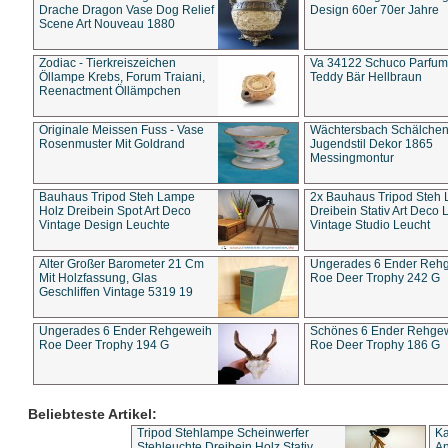
Drache Dragon Vase Dog Relief
Design 60er 70er Jahre
Scene Art Nouveau 1880
Zodiac - Tierkreiszeichen
Va 34122 Schuco Parfum 
Öllampe Krebs, Forum Traiani,
Teddy Bär Hellbraun
Reenactment Öllämpchen
Originale Meissen Fuss - Vase
Wächtersbach Schälche
Rosenmuster Mit Goldrand
Jugendstil Dekor 1865
Messingmontur
Bauhaus Tripod Steh Lampe
2x Bauhaus Tripod Steh
Holz Dreibein Spot Art Deco
Dreibein Stativ Art Deco L
Vintage Design Leuchte
Vintage Studio Leucht
Alter Großer Barometer 21 Cm
Ungerades 6 Ender Reh
Mit Holzfassung, Glas
Roe Deer Trophy 242 G
Geschliffen Vintage 5319 19
Ungerades 6 Ender Rehgeweih
Schönes 6 Ender Rehge
Roe Deer Trophy 194 G
Roe Deer Trophy 186 G
Beliebteste Artikel:
Tripod Stehlampe Scheinwerfer
Ka
Stehleuchte Dreibein Holz Stativ
An