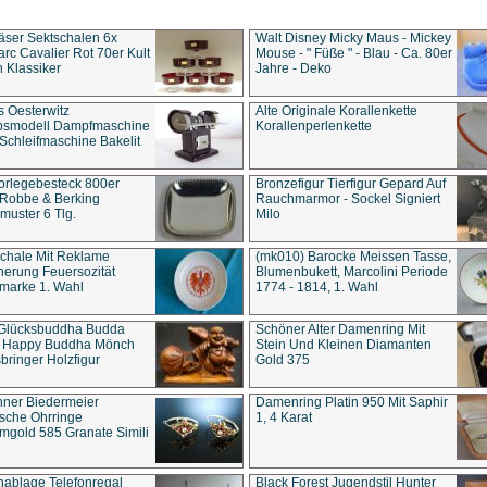
äser Sektschalen 6x
Walt Disney Micky Maus - Mickey
rc Cavalier Rot 70er Kult
Mouse - " Füße " - Blau - Ca. 80er
 Klassiker
Jahre - Deko
s Oesterwitz
Alte Originale Korallenkette
ebsmodell Dampfmaschine
Korallenperlenkette
Schleifmaschine Bakelit
rlegebesteck 800er
Bronzefigur Tierfigur Gepard Auf
 Robbe & Berking
Rauchmarmor - Sockel Signiert
uster 6 Tlg.
Milo
chale Mit Reklame
(mk010) Barocke Meissen Tasse,
herung Feuersozität
Blumenbukett, Marcolini Periode
marke 1. Wahl
1774 - 1814, 1. Wahl
 Glücksbuddha Budda
Schöner Alter Damenring Mit
t Happy Buddha Mönch
Stein Und Kleinen Diamanten
bringer Holzfigur
Gold 375
ner Biedermeier
Damenring Platin 950 Mit Saphir
ische Ohrringe
1, 4 Karat
gold 585 Granate Simili
nablage Telefonregal
Black Forest Jugendstil Hunter