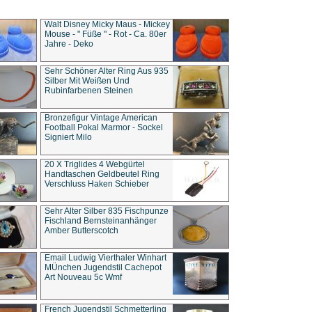
Walt Disney Micky Maus - Mickey
Mouse - " Füße " - Rot - Ca. 80er
Jahre - Deko
Sehr Schöner Alter Ring Aus 935
Silber Mit Weißen Und
Rubinfarbenen Steinen
Bronzefigur Vintage American
Football Pokal Marmor - Sockel
Signiert Milo
20 X Triglides 4 Webgürtel
Handtaschen Geldbeutel Ring
Verschluss Haken Schieber
Sehr Alter Silber 835 Fischpunze
Fischland Bernsteinanhänger
Amber Butterscotch
Email Ludwig Vierthaler Winhart
MÜnchen Jugendstil Cachepot
Art Nouveau 5c Wmf
French Jugendstil Schmetterling