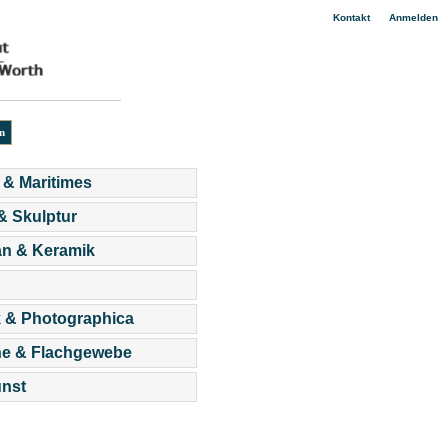
|
Kontakt
Anmelden
 & Maritimes
 & Skulptur
an & Keramik
 & Photographica
he & Flachgewebe
nst