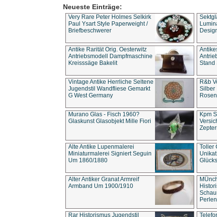
Neueste Einträge:
Very Rare Peter Holmes Selkirk
Sektgl
Paul Ysart Style Paperweight /
Lumina
Briefbeschwerer
Design
Antike Rarität Orig. Oesterwitz
Antike
Antriebsmodell Dampfmaschine
Antri
Kreisssäge Bakelit
Stand 
Vintage Antike Herrliche Seltene
R&b Vo
Jugendstil Wandfliese Gemarkt
Silber
G West Germany
Rosenm
Murano Glas - Fisch 1960?
Kpm S
Glaskunst Glasobjekt Mille Fiori
Versic
Zepter
Alte Antike Lupenmalerei
Toller
Miniaturmalerei Signiert Seguin
Unika
Um 1860/1880
Glücks
Alter Antiker Granat Armreif
MÜnch
Armband Um 1900/1910
Histor
Schaum
Perlen
Rar Historismus Jugendstil
Telefo