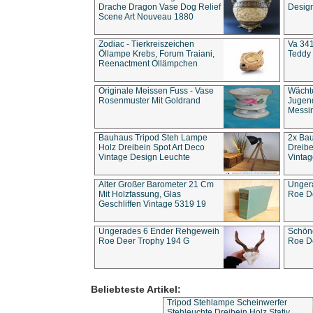
Drache Dragon Vase Dog Relief
Design
Scene Art Nouveau 1880
Zodiac - Tierkreiszeichen
Va 341
Öllampe Krebs, Forum Traiani,
Teddy 
Reenactment Öllämpchen
Originale Meissen Fuss - Vase
Wächt
Rosenmuster Mit Goldrand
Jugend
Messi
Bauhaus Tripod Steh Lampe
2x Ba
Holz Dreibein Spot Art Deco
Dreibe
Vintage Design Leuchte
Vintag
Alter Großer Barometer 21 Cm
Unger
Mit Holzfassung, Glas
Roe D
Geschliffen Vintage 5319 19
Ungerades 6 Ender Rehgeweih
Schön
Roe Deer Trophy 194 G
Roe D
Beliebteste Artikel:
Tripod Stehlampe Scheinwerfer
Stehleuchte Dreibein Holz Stativ