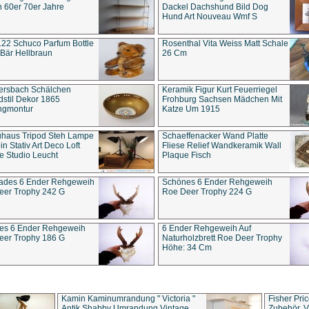
 60er 70er Jahre
Dackel Dachshund Bild Dog
Hund Art Nouveau Wmf S
22 Schuco Parfum Bottle
Rosenthal Vita Weiss Matt Schale
Bär Hellbraun
26 Cm
ersbach Schälchen
Keramik Figur Kurt Feuerriegel
stil Dekor 1865
Frohburg Sachsen Mädchen Mit
ngmontur
Katze Um 1915
uhaus Tripod Steh Lampe
Schaeffenacker Wand Platte
in Stativ Art Deco Loft
Fliese Relief Wandkeramik Wall
e Studio Leucht
Plaque Fisch
ades 6 Ender Rehgeweih
Schönes 6 Ender Rehgeweih
eer Trophy 242 G
Roe Deer Trophy 224 G
es 6 Ender Rehgeweih
6 Ender Rehgeweih Auf
eer Trophy 186 G
Naturholzbrett Roe Deer Trophy
Höhe: 34 Cm
Kamin Kaminumrandung " Victoria "
Fisher Pri
Antik Shabby Umrandung Vintage
Zubehör, V