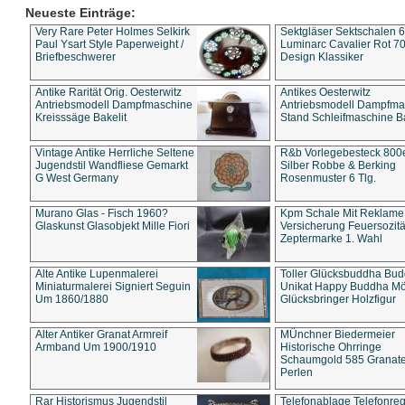
Neueste Einträge:
Very Rare Peter Holmes Selkirk
Sektgläser Sektschalen 
Paul Ysart Style Paperweight /
Luminarc Cavalier Rot 70
Briefbeschwerer
Design Klassiker
Antike Rarität Orig. Oesterwitz
Antikes Oesterwitz
Antriebsmodell Dampfmaschine
Antriebsmodell Dampfma
Kreisssäge Bakelit
Stand Schleifmaschine Ba
Vintage Antike Herrliche Seltene
R&b Vorlegebesteck 800
Jugendstil Wandfliese Gemarkt
Silber Robbe & Berking
G West Germany
Rosenmuster 6 Tlg.
Murano Glas - Fisch 1960?
Kpm Schale Mit Reklame
Glaskunst Glasobjekt Mille Fiori
Versicherung Feuersozitä
Zeptermarke 1. Wahl
Alte Antike Lupenmalerei
Toller Glücksbuddha Bu
Miniaturmalerei Signiert Seguin
Unikat Happy Buddha M
Um 1860/1880
Glücksbringer Holzfigur
Alter Antiker Granat Armreif
MÜnchner Biedermeier
Armband Um 1900/1910
Historische Ohrringe
Schaumgold 585 Granate 
Perlen
Rar Historismus Jugendstil
Telefonablage Telefonreg