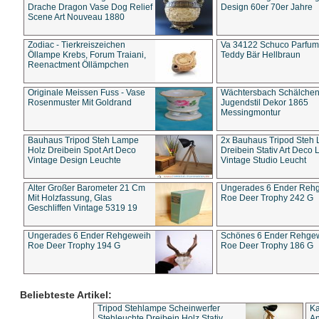
Drache Dragon Vase Dog Relief
Design 60er 70er Jahre
Scene Art Nouveau 1880
Zodiac - Tierkreiszeichen
Va 34122 Schuco Parfum 
Öllampe Krebs, Forum Traiani,
Teddy Bär Hellbraun
Reenactment Öllämpchen
Originale Meissen Fuss - Vase
Wächtersbach Schälche
Rosenmuster Mit Goldrand
Jugendstil Dekor 1865
Messingmontur
Bauhaus Tripod Steh Lampe
2x Bauhaus Tripod Steh
Holz Dreibein Spot Art Deco
Dreibein Stativ Art Deco L
Vintage Design Leuchte
Vintage Studio Leucht
Alter Großer Barometer 21 Cm
Ungerades 6 Ender Reh
Mit Holzfassung, Glas
Roe Deer Trophy 242 G
Geschliffen Vintage 5319 19
Ungerades 6 Ender Rehgeweih
Schönes 6 Ender Rehge
Roe Deer Trophy 194 G
Roe Deer Trophy 186 G
Beliebteste Artikel:
Tripod Stehlampe Scheinwerfer
Ka
Stehleuchte Dreibein Holz Stativ
An