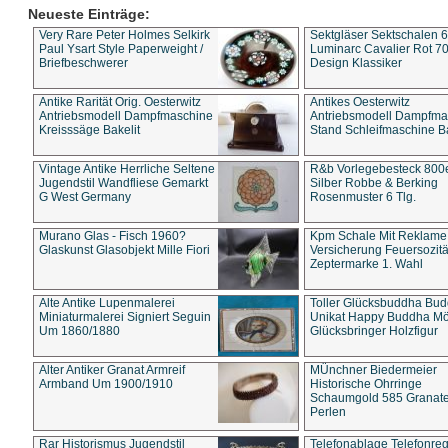
Neueste Einträge:
Very Rare Peter Holmes Selkirk
Sektgläser Sektschalen 
Paul Ysart Style Paperweight /
Luminarc Cavalier Rot 70
Briefbeschwerer
Design Klassiker
Antike Rarität Orig. Oesterwitz
Antikes Oesterwitz
Antriebsmodell Dampfmaschine
Antriebsmodell Dampfma
Kreisssäge Bakelit
Stand Schleifmaschine Ba
Vintage Antike Herrliche Seltene
R&b Vorlegebesteck 800
Jugendstil Wandfliese Gemarkt
Silber Robbe & Berking
G West Germany
Rosenmuster 6 Tlg.
Murano Glas - Fisch 1960?
Kpm Schale Mit Reklame
Glaskunst Glasobjekt Mille Fiori
Versicherung Feuersozitä
Zeptermarke 1. Wahl
Alte Antike Lupenmalerei
Toller Glücksbuddha Bu
Miniaturmalerei Signiert Seguin
Unikat Happy Buddha M
Um 1860/1880
Glücksbringer Holzfigur
Alter Antiker Granat Armreif
MÜnchner Biedermeier
Armband Um 1900/1910
Historische Ohrringe
Schaumgold 585 Granate 
Perlen
Rar Historismus Jugendstil
Telefonablage Telefonreg