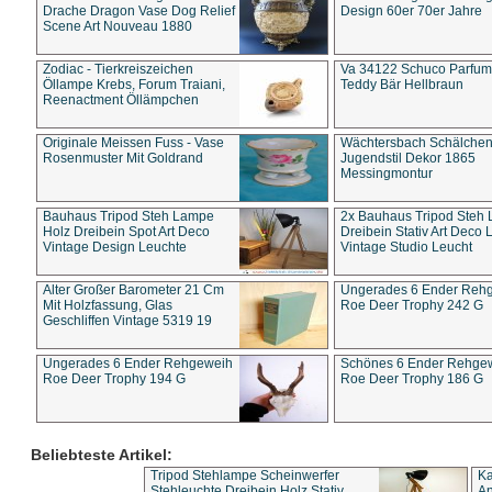
Drache Dragon Vase Dog Relief
Design 60er 70er Jahre
Scene Art Nouveau 1880
Zodiac - Tierkreiszeichen
Va 34122 Schuco Parfum 
Öllampe Krebs, Forum Traiani,
Teddy Bär Hellbraun
Reenactment Öllämpchen
Originale Meissen Fuss - Vase
Wächtersbach Schälche
Rosenmuster Mit Goldrand
Jugendstil Dekor 1865
Messingmontur
Bauhaus Tripod Steh Lampe
2x Bauhaus Tripod Steh
Holz Dreibein Spot Art Deco
Dreibein Stativ Art Deco L
Vintage Design Leuchte
Vintage Studio Leucht
Alter Großer Barometer 21 Cm
Ungerades 6 Ender Reh
Mit Holzfassung, Glas
Roe Deer Trophy 242 G
Geschliffen Vintage 5319 19
Ungerades 6 Ender Rehgeweih
Schönes 6 Ender Rehge
Roe Deer Trophy 194 G
Roe Deer Trophy 186 G
Beliebteste Artikel:
Tripod Stehlampe Scheinwerfer
Ka
Stehleuchte Dreibein Holz Stativ
An