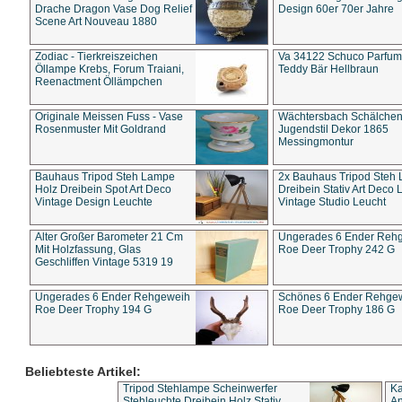
Drache Dragon Vase Dog Relief
Design 60er 70er Jahre
Scene Art Nouveau 1880
Zodiac - Tierkreiszeichen
Va 34122 Schuco Parfum 
Öllampe Krebs, Forum Traiani,
Teddy Bär Hellbraun
Reenactment Öllämpchen
Originale Meissen Fuss - Vase
Wächtersbach Schälche
Rosenmuster Mit Goldrand
Jugendstil Dekor 1865
Messingmontur
Bauhaus Tripod Steh Lampe
2x Bauhaus Tripod Steh
Holz Dreibein Spot Art Deco
Dreibein Stativ Art Deco L
Vintage Design Leuchte
Vintage Studio Leucht
Alter Großer Barometer 21 Cm
Ungerades 6 Ender Reh
Mit Holzfassung, Glas
Roe Deer Trophy 242 G
Geschliffen Vintage 5319 19
Ungerades 6 Ender Rehgeweih
Schönes 6 Ender Rehge
Roe Deer Trophy 194 G
Roe Deer Trophy 186 G
Beliebteste Artikel:
Tripod Stehlampe Scheinwerfer
Ka
Stehleuchte Dreibein Holz Stativ
An