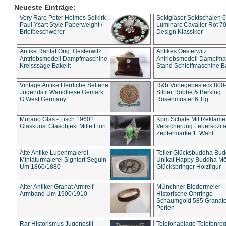
Neueste Einträge:
Very Rare Peter Holmes Selkirk
Sektgläser Sektschalen 
Paul Ysart Style Paperweight /
Luminarc Cavalier Rot 70
Briefbeschwerer
Design Klassiker
Antike Rarität Orig. Oesterwitz
Antikes Oesterwitz
Antriebsmodell Dampfmaschine
Antriebsmodell Dampfma
Kreisssäge Bakelit
Stand Schleifmaschine Ba
Vintage Antike Herrliche Seltene
R&b Vorlegebesteck 800
Jugendstil Wandfliese Gemarkt
Silber Robbe & Berking
G West Germany
Rosenmuster 6 Tlg.
Murano Glas - Fisch 1960?
Kpm Schale Mit Reklame
Glaskunst Glasobjekt Mille Fiori
Versicherung Feuersozitä
Zeptermarke 1. Wahl
Alte Antike Lupenmalerei
Toller Glücksbuddha Bu
Miniaturmalerei Signiert Seguin
Unikat Happy Buddha M
Um 1860/1880
Glücksbringer Holzfigur
Alter Antiker Granat Armreif
MÜnchner Biedermeier
Armband Um 1900/1910
Historische Ohrringe
Schaumgold 585 Granate 
Perlen
Rar Historismus Jugendstil
Telefonablage Telefonreg