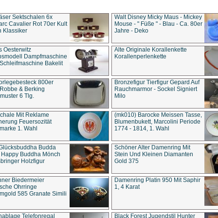
äser Sektschalen 6x
Walt Disney Micky Maus - Mickey
rc Cavalier Rot 70er Kult
Mouse - " Füße " - Blau - Ca. 80er
 Klassiker
Jahre - Deko
s Oesterwitz
Alte Originale Korallenkette
ebsmodell Dampfmaschine
Korallenperlenkette
Schleifmaschine Bakelit
rlegebesteck 800er
Bronzefigur Tierfigur Gepard Auf
 Robbe & Berking
Rauchmarmor - Sockel Signiert
uster 6 Tlg.
Milo
chale Mit Reklame
(mk010) Barocke Meissen Tasse,
herung Feuersozität
Blumenbukett, Marcolini Periode
marke 1. Wahl
1774 - 1814, 1. Wahl
 Glücksbuddha Budda
Schöner Alter Damenring Mit
t Happy Buddha Mönch
Stein Und Kleinen Diamanten
bringer Holzfigur
Gold 375
ner Biedermeier
Damenring Platin 950 Mit Saphir
ische Ohrringe
1, 4 Karat
gold 585 Granate Simili
nablage Telefonregal
Black Forest Jugendstil Hunter