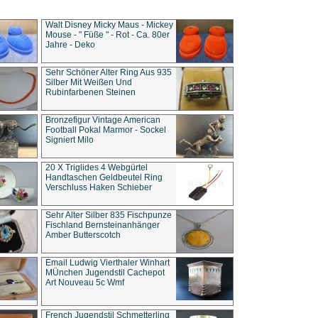
Walt Disney Micky Maus - Mickey
Mouse - " Füße " - Rot - Ca. 80er
Jahre - Deko
Sehr Schöner Alter Ring Aus 935
Silber Mit Weißen Und
Rubinfarbenen Steinen
Bronzefigur Vintage American
Football Pokal Marmor - Sockel
Signiert Milo
20 X Triglides 4 Webgürtel
Handtaschen Geldbeutel Ring
Verschluss Haken Schieber
Sehr Alter Silber 835 Fischpunze
Fischland Bernsteinanhänger
Amber Butterscotch
Email Ludwig Vierthaler Winhart
MÜnchen Jugendstil Cachepot
Art Nouveau 5c Wmf
French Jugendstil Schmetterling