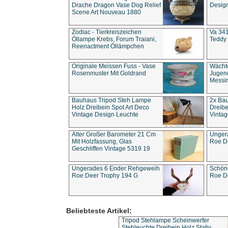
Drache Dragon Vase Dog Relief
Design
Scene Art Nouveau 1880
Zodiac - Tierkreiszeichen
Va 341
Öllampe Krebs, Forum Traiani,
Teddy 
Reenactment Öllämpchen
Originale Meissen Fuss - Vase
Wächt
Rosenmuster Mit Goldrand
Jugend
Messi
Bauhaus Tripod Steh Lampe
2x Ba
Holz Dreibein Spot Art Deco
Dreibe
Vintage Design Leuchte
Vintag
Alter Großer Barometer 21 Cm
Unger
Mit Holzfassung, Glas
Roe D
Geschliffen Vintage 5319 19
Ungerades 6 Ender Rehgeweih
Schön
Roe Deer Trophy 194 G
Roe D
Beliebteste Artikel:
Tripod Stehlampe Scheinwerfer
Stehleuchte Dreibein Holz Stativ