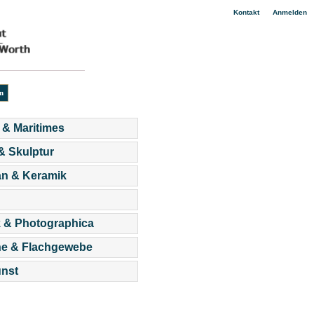
|
Kontakt
Anmelden
 & Maritimes
 & Skulptur
an & Keramik
 & Photographica
he & Flachgewebe
nst