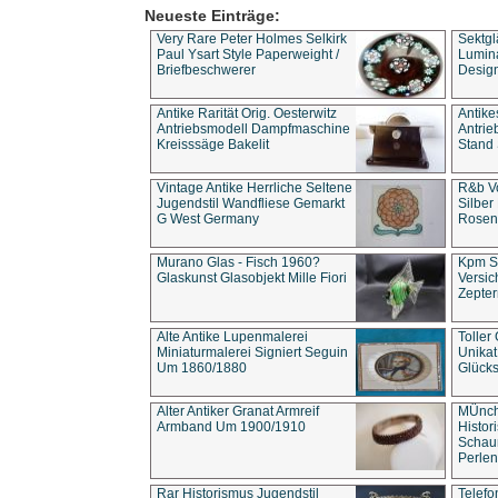
Neueste Einträge:
Very Rare Peter Holmes Selkirk
Sektgl
Paul Ysart Style Paperweight /
Lumina
Briefbeschwerer
Design
Antike Rarität Orig. Oesterwitz
Antike
Antriebsmodell Dampfmaschine
Antri
Kreisssäge Bakelit
Stand 
Vintage Antike Herrliche Seltene
R&b Vo
Jugendstil Wandfliese Gemarkt
Silber
G West Germany
Rosenm
Murano Glas - Fisch 1960?
Kpm S
Glaskunst Glasobjekt Mille Fiori
Versic
Zepter
Alte Antike Lupenmalerei
Toller
Miniaturmalerei Signiert Seguin
Unika
Um 1860/1880
Glücks
Alter Antiker Granat Armreif
MÜnch
Armband Um 1900/1910
Histor
Schaum
Perlen
Rar Historismus Jugendstil
Telefo