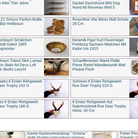
 60er 70er Jahre
Dackel Dachshund Bild Dog
Hund Art Nouveau Wmf S
22 Schuco Parfum Bottle
Rosenthal Vita Weiss Matt Schale
Bär Hellbraun
26 Cm
ersbach Schälchen
Keramik Figur Kurt Feuerriegel
stil Dekor 1865
Frohburg Sachsen Mädchen Mit
ngmontur
Katze Um 1915
uhaus Tripod Steh Lampe
Schaeffenacker Wand Platte
in Stativ Art Deco Loft
Fliese Relief Wandkeramik Wall
e Studio Leucht
Plaque Fisch
ades 6 Ender Rehgeweih
Schönes 6 Ender Rehgeweih
eer Trophy 242 G
Roe Deer Trophy 224 G
es 6 Ender Rehgeweih
6 Ender Rehgeweih Auf
eer Trophy 186 G
Naturholzbrett Roe Deer Trophy
Höhe: 34 Cm
Kamin Kaminumrandung " Victoria "
Fisher Pri
Antik Shabby Umrandung Vintage
Zubehör, V