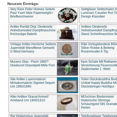
Neueste Einträge:
Very Rare Peter Holmes Selkirk
Sektgläser Sektschalen 
Paul Ysart Style Paperweight /
Luminarc Cavalier Rot 70
Briefbeschwerer
Design Klassiker
Antike Rarität Orig. Oesterwitz
Antikes Oesterwitz
Antriebsmodell Dampfmaschine
Antriebsmodell Dampfma
Kreisssäge Bakelit
Stand Schleifmaschine Ba
Vintage Antike Herrliche Seltene
R&b Vorlegebesteck 800
Jugendstil Wandfliese Gemarkt
Silber Robbe & Berking
G West Germany
Rosenmuster 6 Tlg.
Murano Glas - Fisch 1960?
Kpm Schale Mit Reklame
Glaskunst Glasobjekt Mille Fiori
Versicherung Feuersozitä
Zeptermarke 1. Wahl
Alte Antike Lupenmalerei
Toller Glücksbuddha Bu
Miniaturmalerei Signiert Seguin
Unikat Happy Buddha M
Um 1860/1880
Glücksbringer Holzfigur
Alter Antiker Granat Armreif
MÜnchner Biedermeier
Armband Um 1900/1910
Historische Ohrringe
Schaumgold 585 Granate 
Perlen
Rar Historismus Jugendstil
Telefonablage Telefonreg