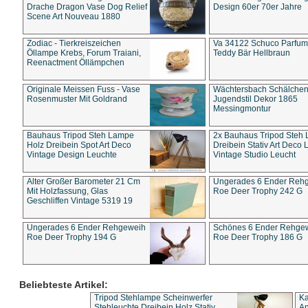
Drache Dragon Vase Dog Relief
Design 60er 70er Jahre
Scene Art Nouveau 1880
Zodiac - Tierkreiszeichen
Va 34122 Schuco Parfum 
Öllampe Krebs, Forum Traiani,
Teddy Bär Hellbraun
Reenactment Öllämpchen
Originale Meissen Fuss - Vase
Wächtersbach Schälche
Rosenmuster Mit Goldrand
Jugendstil Dekor 1865
Messingmontur
Bauhaus Tripod Steh Lampe
2x Bauhaus Tripod Steh
Holz Dreibein Spot Art Deco
Dreibein Stativ Art Deco L
Vintage Design Leuchte
Vintage Studio Leucht
Alter Großer Barometer 21 Cm
Ungerades 6 Ender Reh
Mit Holzfassung, Glas
Roe Deer Trophy 242 G
Geschliffen Vintage 5319 19
Ungerades 6 Ender Rehgeweih
Schönes 6 Ender Rehge
Roe Deer Trophy 194 G
Roe Deer Trophy 186 G
Beliebteste Artikel:
Tripod Stehlampe Scheinwerfer
Ka
Stehleuchte Dreibein Holz Stativ
An