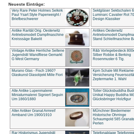
Neueste Einträge:
Very Rare Peter Holmes Selkirk
Sektgläser Sektschalen 
Paul Ysart Style Paperweight /
Luminarc Cavalier Rot 70
Briefbeschwerer
Design Klassiker
Antike Rarität Orig. Oesterwitz
Antikes Oesterwitz
Antriebsmodell Dampfmaschine
Antriebsmodell Dampfma
Kreisssäge Bakelit
Stand Schleifmaschine Ba
Vintage Antike Herrliche Seltene
R&b Vorlegebesteck 800
Jugendstil Wandfliese Gemarkt
Silber Robbe & Berking
G West Germany
Rosenmuster 6 Tlg.
Murano Glas - Fisch 1960?
Kpm Schale Mit Reklame
Glaskunst Glasobjekt Mille Fiori
Versicherung Feuersozitä
Zeptermarke 1. Wahl
Alte Antike Lupenmalerei
Toller Glücksbuddha Bu
Miniaturmalerei Signiert Seguin
Unikat Happy Buddha M
Um 1860/1880
Glücksbringer Holzfigur
Alter Antiker Granat Armreif
MÜnchner Biedermeier
Armband Um 1900/1910
Historische Ohrringe
Schaumgold 585 Granate 
Perlen
Rar Historismus Jugendstil
Telefonablage Telefonreg