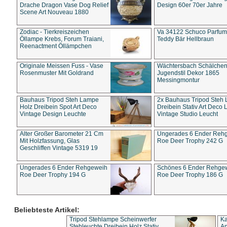
Drache Dragon Vase Dog Relief
Design 60er 70er Jahre
Scene Art Nouveau 1880
Zodiac - Tierkreiszeichen
Va 34122 Schuco Parfum 
Öllampe Krebs, Forum Traiani,
Teddy Bär Hellbraun
Reenactment Öllämpchen
Originale Meissen Fuss - Vase
Wächtersbach Schälche
Rosenmuster Mit Goldrand
Jugendstil Dekor 1865
Messingmontur
Bauhaus Tripod Steh Lampe
2x Bauhaus Tripod Steh
Holz Dreibein Spot Art Deco
Dreibein Stativ Art Deco L
Vintage Design Leuchte
Vintage Studio Leucht
Alter Großer Barometer 21 Cm
Ungerades 6 Ender Reh
Mit Holzfassung, Glas
Roe Deer Trophy 242 G
Geschliffen Vintage 5319 19
Ungerades 6 Ender Rehgeweih
Schönes 6 Ender Rehge
Roe Deer Trophy 194 G
Roe Deer Trophy 186 G
Beliebteste Artikel:
Tripod Stehlampe Scheinwerfer
Ka
Stehleuchte Dreibein Holz Stativ
An