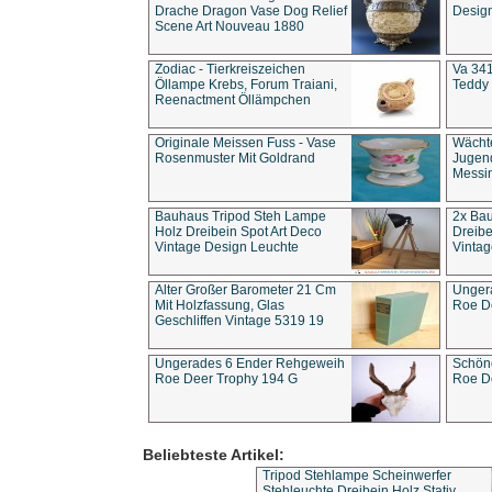
Drache Dragon Vase Dog Relief
Design
Scene Art Nouveau 1880
Zodiac - Tierkreiszeichen
Va 341
Öllampe Krebs, Forum Traiani,
Teddy 
Reenactment Öllämpchen
Originale Meissen Fuss - Vase
Wächt
Rosenmuster Mit Goldrand
Jugend
Messi
Bauhaus Tripod Steh Lampe
2x Ba
Holz Dreibein Spot Art Deco
Dreibe
Vintage Design Leuchte
Vintag
Alter Großer Barometer 21 Cm
Unger
Mit Holzfassung, Glas
Roe D
Geschliffen Vintage 5319 19
Ungerades 6 Ender Rehgeweih
Schön
Roe Deer Trophy 194 G
Roe D
Beliebteste Artikel:
Tripod Stehlampe Scheinwerfer
Stehleuchte Dreibein Holz Stativ