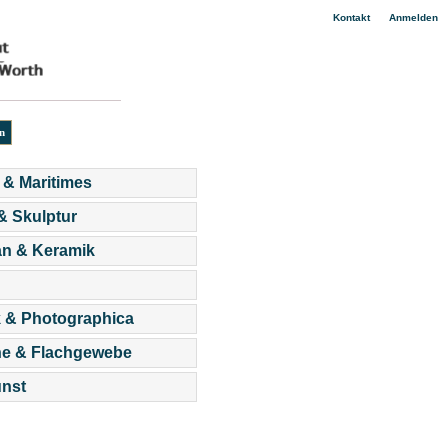
|
Kontakt
Anmelden
 & Maritimes
 & Skulptur
an & Keramik
 & Photographica
he & Flachgewebe
nst