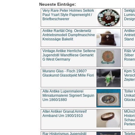
Neueste Einträge:
Very Rare Peter Holmes Selkirk
Sektgl
Paul Ysart Style Paperweight /
Lumina
Briefbeschwerer
Design
Antike Rarität Orig. Oesterwitz
Antike
Antriebsmodell Dampfmaschine
Antri
Kreisssäge Bakelit
Stand 
Vintage Antike Herrliche Seltene
R&b Vo
Jugendstil Wandfliese Gemarkt
Silber
G West Germany
Rosenm
Murano Glas - Fisch 1960?
Kpm S
Glaskunst Glasobjekt Mille Fiori
Versic
Zepter
Alte Antike Lupenmalerei
Toller
Miniaturmalerei Signiert Seguin
Unika
Um 1860/1880
Glücks
Alter Antiker Granat Armreif
MÜnch
Armband Um 1900/1910
Histor
Schaum
Perlen
Rar Historismus Jugendstil
Telefo