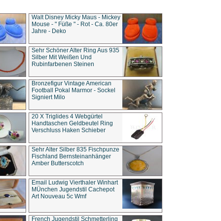
Walt Disney Micky Maus - Mickey
Mouse - " Füße " - Rot - Ca. 80er
Jahre - Deko
Sehr Schöner Alter Ring Aus 935
Silber Mit Weißen Und
Rubinfarbenen Steinen
Bronzefigur Vintage American
Football Pokal Marmor - Sockel
Signiert Milo
20 X Triglides 4 Webgürtel
Handtaschen Geldbeutel Ring
Verschluss Haken Schieber
Sehr Alter Silber 835 Fischpunze
Fischland Bernsteinanhänger
Amber Butterscotch
Email Ludwig Vierthaler Winhart
MÜnchen Jugendstil Cachepot
Art Nouveau 5c Wmf
French Jugendstil Schmetterling