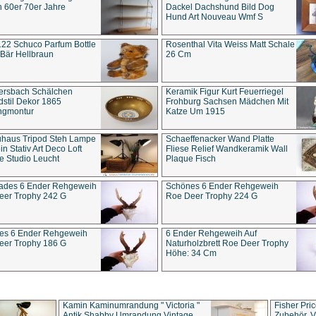
 60er 70er Jahre
Dackel Dachshund Bild Dog
Hund Art Nouveau Wmf S
22 Schuco Parfum Bottle
Rosenthal Vita Weiss Matt Schale
Bär Hellbraun
26 Cm
ersbach Schälchen
Keramik Figur Kurt Feuerriegel
stil Dekor 1865
Frohburg Sachsen Mädchen Mit
ngmontur
Katze Um 1915
uhaus Tripod Steh Lampe
Schaeffenacker Wand Platte
in Stativ Art Deco Loft
Fliese Relief Wandkeramik Wall
e Studio Leucht
Plaque Fisch
ades 6 Ender Rehgeweih
Schönes 6 Ender Rehgeweih
eer Trophy 242 G
Roe Deer Trophy 224 G
es 6 Ender Rehgeweih
6 Ender Rehgeweih Auf
eer Trophy 186 G
Naturholzbrett Roe Deer Trophy
Höhe: 34 Cm
Kamin Kaminumrandung " Victoria "
Fisher Pri
Antik Shabby Umrandung Vintage
Zubehör, V