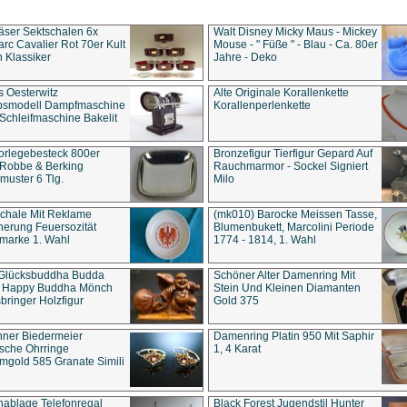
äser Sektschalen 6x
Walt Disney Micky Maus - Mickey
rc Cavalier Rot 70er Kult
Mouse - " Füße " - Blau - Ca. 80er
 Klassiker
Jahre - Deko
s Oesterwitz
Alte Originale Korallenkette
ebsmodell Dampfmaschine
Korallenperlenkette
Schleifmaschine Bakelit
rlegebesteck 800er
Bronzefigur Tierfigur Gepard Auf
 Robbe & Berking
Rauchmarmor - Sockel Signiert
uster 6 Tlg.
Milo
chale Mit Reklame
(mk010) Barocke Meissen Tasse,
herung Feuersozität
Blumenbukett, Marcolini Periode
marke 1. Wahl
1774 - 1814, 1. Wahl
 Glücksbuddha Budda
Schöner Alter Damenring Mit
t Happy Buddha Mönch
Stein Und Kleinen Diamanten
bringer Holzfigur
Gold 375
ner Biedermeier
Damenring Platin 950 Mit Saphir
ische Ohrringe
1, 4 Karat
gold 585 Granate Simili
nablage Telefonregal
Black Forest Jugendstil Hunter