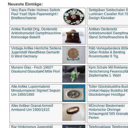
Neueste Einträge:
Very Rare Peter Holmes Selkirk
Sektgläser Sektschalen 
Paul Ysart Style Paperweight /
Luminarc Cavalier Rot 70
Briefbeschwerer
Design Klassiker
Antike Rarität Orig. Oesterwitz
Antikes Oesterwitz
Antriebsmodell Dampfmaschine
Antriebsmodell Dampfma
Kreisssäge Bakelit
Stand Schleifmaschine Ba
Vintage Antike Herrliche Seltene
R&b Vorlegebesteck 800
Jugendstil Wandfliese Gemarkt
Silber Robbe & Berking
G West Germany
Rosenmuster 6 Tlg.
Murano Glas - Fisch 1960?
Kpm Schale Mit Reklame
Glaskunst Glasobjekt Mille Fiori
Versicherung Feuersozitä
Zeptermarke 1. Wahl
Alte Antike Lupenmalerei
Toller Glücksbuddha Bu
Miniaturmalerei Signiert Seguin
Unikat Happy Buddha M
Um 1860/1880
Glücksbringer Holzfigur
Alter Antiker Granat Armreif
MÜnchner Biedermeier
Armband Um 1900/1910
Historische Ohrringe
Schaumgold 585 Granate 
Perlen
Rar Historismus Jugendstil
Telefonablage Telefonreg