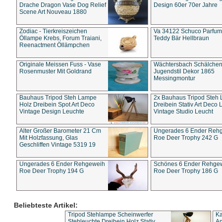
Drache Dragon Vase Dog Relief
Design 60er 70er Jahre
Scene Art Nouveau 1880
Zodiac - Tierkreiszeichen
Va 34122 Schuco Parfum 
Öllampe Krebs, Forum Traiani,
Teddy Bär Hellbraun
Reenactment Öllämpchen
Originale Meissen Fuss - Vase
Wächtersbach Schälche
Rosenmuster Mit Goldrand
Jugendstil Dekor 1865
Messingmontur
Bauhaus Tripod Steh Lampe
2x Bauhaus Tripod Steh
Holz Dreibein Spot Art Deco
Dreibein Stativ Art Deco L
Vintage Design Leuchte
Vintage Studio Leucht
Alter Großer Barometer 21 Cm
Ungerades 6 Ender Reh
Mit Holzfassung, Glas
Roe Deer Trophy 242 G
Geschliffen Vintage 5319 19
Ungerades 6 Ender Rehgeweih
Schönes 6 Ender Rehge
Roe Deer Trophy 194 G
Roe Deer Trophy 186 G
Beliebteste Artikel:
Tripod Stehlampe Scheinwerfer
Ka
Stehleuchte Dreibein Holz Stativ
An