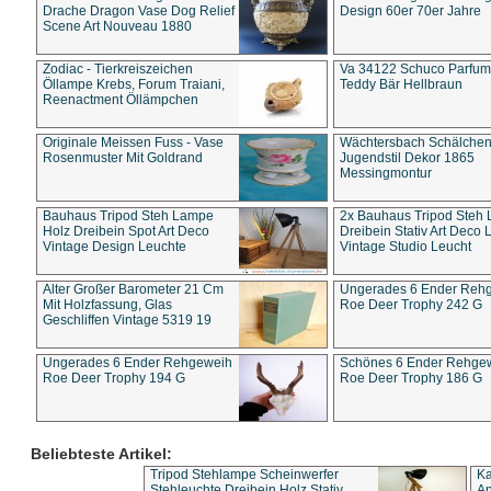
Drache Dragon Vase Dog Relief
Design 60er 70er Jahre
Scene Art Nouveau 1880
Zodiac - Tierkreiszeichen
Va 34122 Schuco Parfum 
Öllampe Krebs, Forum Traiani,
Teddy Bär Hellbraun
Reenactment Öllämpchen
Originale Meissen Fuss - Vase
Wächtersbach Schälche
Rosenmuster Mit Goldrand
Jugendstil Dekor 1865
Messingmontur
Bauhaus Tripod Steh Lampe
2x Bauhaus Tripod Steh
Holz Dreibein Spot Art Deco
Dreibein Stativ Art Deco L
Vintage Design Leuchte
Vintage Studio Leucht
Alter Großer Barometer 21 Cm
Ungerades 6 Ender Reh
Mit Holzfassung, Glas
Roe Deer Trophy 242 G
Geschliffen Vintage 5319 19
Ungerades 6 Ender Rehgeweih
Schönes 6 Ender Rehge
Roe Deer Trophy 194 G
Roe Deer Trophy 186 G
Beliebteste Artikel:
Tripod Stehlampe Scheinwerfer
Ka
Stehleuchte Dreibein Holz Stativ
An