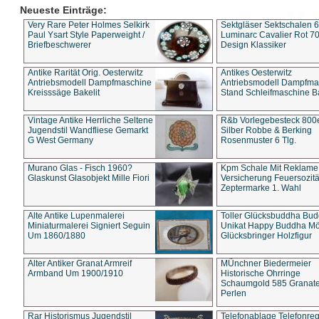
Neueste Einträge:
Very Rare Peter Holmes Selkirk
Sektgläser Sektschalen 
Paul Ysart Style Paperweight /
Luminarc Cavalier Rot 70
Briefbeschwerer
Design Klassiker
Antike Rarität Orig. Oesterwitz
Antikes Oesterwitz
Antriebsmodell Dampfmaschine
Antriebsmodell Dampfma
Kreisssäge Bakelit
Stand Schleifmaschine Ba
Vintage Antike Herrliche Seltene
R&b Vorlegebesteck 800
Jugendstil Wandfliese Gemarkt
Silber Robbe & Berking
G West Germany
Rosenmuster 6 Tlg.
Murano Glas - Fisch 1960?
Kpm Schale Mit Reklame
Glaskunst Glasobjekt Mille Fiori
Versicherung Feuersozitä
Zeptermarke 1. Wahl
Alte Antike Lupenmalerei
Toller Glücksbuddha Bu
Miniaturmalerei Signiert Seguin
Unikat Happy Buddha M
Um 1860/1880
Glücksbringer Holzfigur
Alter Antiker Granat Armreif
MÜnchner Biedermeier
Armband Um 1900/1910
Historische Ohrringe
Schaumgold 585 Granate 
Perlen
Rar Historismus Jugendstil
Telefonablage Telefonreg