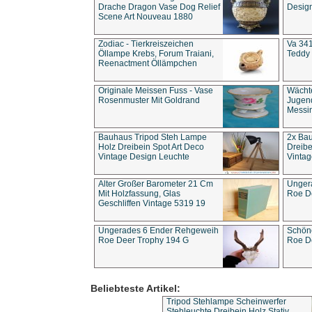
Drache Dragon Vase Dog Relief
Design
Scene Art Nouveau 1880
Zodiac - Tierkreiszeichen
Va 341
Öllampe Krebs, Forum Traiani,
Teddy 
Reenactment Öllämpchen
Originale Meissen Fuss - Vase
Wächt
Rosenmuster Mit Goldrand
Jugend
Messi
Bauhaus Tripod Steh Lampe
2x Ba
Holz Dreibein Spot Art Deco
Dreibe
Vintage Design Leuchte
Vintag
Alter Großer Barometer 21 Cm
Unger
Mit Holzfassung, Glas
Roe D
Geschliffen Vintage 5319 19
Ungerades 6 Ender Rehgeweih
Schön
Roe Deer Trophy 194 G
Roe D
Beliebteste Artikel:
Tripod Stehlampe Scheinwerfer
Stehleuchte Dreibein Holz Stativ