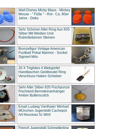
Walt Disney Micky Maus - Mickey
Mouse - " Füße " - Rot - Ca. 80er
Jahre - Deko
Sehr Schöner Alter Ring Aus 935
Silber Mit Weißen Und
Rubinfarbenen Steinen
Bronzefigur Vintage American
Football Pokal Marmor - Sockel
Signiert Milo
20 X Triglides 4 Webgürtel
Handtaschen Geldbeutel Ring
Verschluss Haken Schieber
Sehr Alter Silber 835 Fischpunze
Fischland Bernsteinanhänger
Amber Butterscotch
Email Ludwig Vierthaler Winhart
MÜnchen Jugendstil Cachepot
Art Nouveau 5c Wmf
French Jugendstil Schmetterling