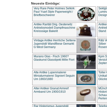
Neueste Einträge:
Very Rare Peter Holmes Selkirk
Sektgl
Paul Ysart Style Paperweight /
Lumina
Briefbeschwerer
Design
Antike Rarität Orig. Oesterwitz
Antike
Antriebsmodell Dampfmaschine
Antri
Kreisssäge Bakelit
Stand 
Vintage Antike Herrliche Seltene
R&b Vo
Jugendstil Wandfliese Gemarkt
Silber
G West Germany
Rosenm
Murano Glas - Fisch 1960?
Kpm S
Glaskunst Glasobjekt Mille Fiori
Versic
Zepter
Alte Antike Lupenmalerei
Toller
Miniaturmalerei Signiert Seguin
Unika
Um 1860/1880
Glücks
Alter Antiker Granat Armreif
MÜnch
Armband Um 1900/1910
Histor
Schaum
Perlen
Rar Historismus Jugendstil
Telefo