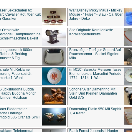
äser Sektschalen 6x
Walt Disney Micky Maus - Mickey
rc Cavalier Rot 70er Kult
Mouse - " Füße " - Blau - Ca. 80er
 Klassiker
Jahre - Deko
s Oesterwitz
Alte Originale Korallenkette
ebsmodell Dampfmaschine
Korallenperlenkette
Schleifmaschine Bakelit
rlegebesteck 800er
Bronzefigur Tierfigur Gepard Auf
 Robbe & Berking
Rauchmarmor - Sockel Signiert
uster 6 Tlg.
Milo
chale Mit Reklame
(mk010) Barocke Meissen Tasse,
herung Feuersozität
Blumenbukett, Marcolini Periode
marke 1. Wahl
1774 - 1814, 1. Wahl
 Glücksbuddha Budda
Schöner Alter Damenring Mit
t Happy Buddha Mönch
Stein Und Kleinen Diamanten
bringer Holzfigur
Gold 375
ner Biedermeier
Damenring Platin 950 Mit Saphir
ische Ohrringe
1, 4 Karat
gold 585 Granate Simili
nablage Telefonregal
Black Forest Jugendstil Hunter