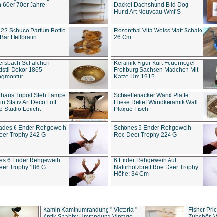
 60er 70er Jahre
Dackel Dachshund Bild Dog
Hund Art Nouveau Wmf S
22 Schuco Parfum Bottle
Rosenthal Vita Weiss Matt Schale
Bär Hellbraun
26 Cm
ersbach Schälchen
Keramik Figur Kurt Feuerriegel
stil Dekor 1865
Frohburg Sachsen Mädchen Mit
ngmontur
Katze Um 1915
uhaus Tripod Steh Lampe
Schaeffenacker Wand Platte
in Stativ Art Deco Loft
Fliese Relief Wandkeramik Wall
e Studio Leucht
Plaque Fisch
ades 6 Ender Rehgeweih
Schönes 6 Ender Rehgeweih
eer Trophy 242 G
Roe Deer Trophy 224 G
es 6 Ender Rehgeweih
6 Ender Rehgeweih Auf
eer Trophy 186 G
Naturholzbrett Roe Deer Trophy
Höhe: 34 Cm
Kamin Kaminumrandung " Victoria "
Fisher Pri
Antik Shabby Umrandung Vintage
Zubehör, V