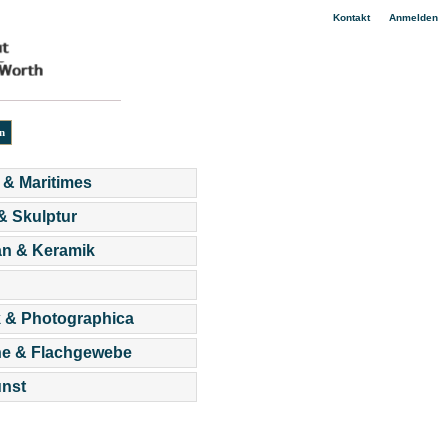
|
Kontakt
Anmelden
 & Maritimes
 & Skulptur
an & Keramik
 & Photographica
he & Flachgewebe
nst