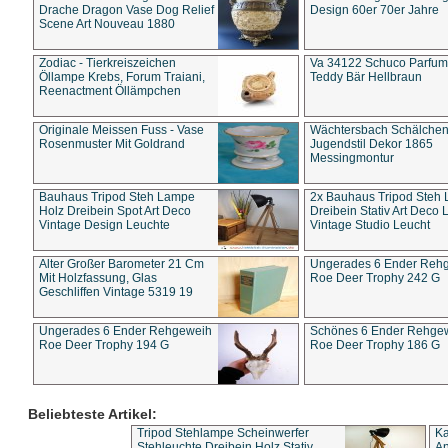
Drache Dragon Vase Dog Relief
Design 60er 70er Jahre
Scene Art Nouveau 1880
Zodiac - Tierkreiszeichen
Va 34122 Schuco Parfum 
Öllampe Krebs, Forum Traiani,
Teddy Bär Hellbraun
Reenactment Öllämpchen
Originale Meissen Fuss - Vase
Wächtersbach Schälche
Rosenmuster Mit Goldrand
Jugendstil Dekor 1865
Messingmontur
Bauhaus Tripod Steh Lampe
2x Bauhaus Tripod Steh
Holz Dreibein Spot Art Deco
Dreibein Stativ Art Deco L
Vintage Design Leuchte
Vintage Studio Leucht
Alter Großer Barometer 21 Cm
Ungerades 6 Ender Reh
Mit Holzfassung, Glas
Roe Deer Trophy 242 G
Geschliffen Vintage 5319 19
Ungerades 6 Ender Rehgeweih
Schönes 6 Ender Rehge
Roe Deer Trophy 194 G
Roe Deer Trophy 186 G
Beliebteste Artikel:
Tripod Stehlampe Scheinwerfer
Ka
Stehleuchte Dreibein Holz Stativ
An