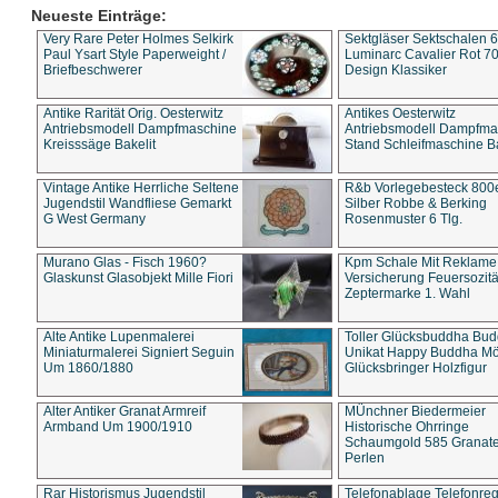
Neueste Einträge:
Very Rare Peter Holmes Selkirk
Sektgläser Sektschalen 
Paul Ysart Style Paperweight /
Luminarc Cavalier Rot 70
Briefbeschwerer
Design Klassiker
Antike Rarität Orig. Oesterwitz
Antikes Oesterwitz
Antriebsmodell Dampfmaschine
Antriebsmodell Dampfma
Kreisssäge Bakelit
Stand Schleifmaschine Ba
Vintage Antike Herrliche Seltene
R&b Vorlegebesteck 800
Jugendstil Wandfliese Gemarkt
Silber Robbe & Berking
G West Germany
Rosenmuster 6 Tlg.
Murano Glas - Fisch 1960?
Kpm Schale Mit Reklame
Glaskunst Glasobjekt Mille Fiori
Versicherung Feuersozitä
Zeptermarke 1. Wahl
Alte Antike Lupenmalerei
Toller Glücksbuddha Bu
Miniaturmalerei Signiert Seguin
Unikat Happy Buddha M
Um 1860/1880
Glücksbringer Holzfigur
Alter Antiker Granat Armreif
MÜnchner Biedermeier
Armband Um 1900/1910
Historische Ohrringe
Schaumgold 585 Granate 
Perlen
Rar Historismus Jugendstil
Telefonablage Telefonreg