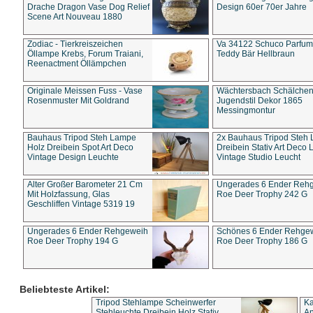
Drache Dragon Vase Dog Relief
Design 60er 70er Jahre
Scene Art Nouveau 1880
Zodiac - Tierkreiszeichen
Va 34122 Schuco Parfum 
Öllampe Krebs, Forum Traiani,
Teddy Bär Hellbraun
Reenactment Öllämpchen
Originale Meissen Fuss - Vase
Wächtersbach Schälche
Rosenmuster Mit Goldrand
Jugendstil Dekor 1865
Messingmontur
Bauhaus Tripod Steh Lampe
2x Bauhaus Tripod Steh
Holz Dreibein Spot Art Deco
Dreibein Stativ Art Deco L
Vintage Design Leuchte
Vintage Studio Leucht
Alter Großer Barometer 21 Cm
Ungerades 6 Ender Reh
Mit Holzfassung, Glas
Roe Deer Trophy 242 G
Geschliffen Vintage 5319 19
Ungerades 6 Ender Rehgeweih
Schönes 6 Ender Rehge
Roe Deer Trophy 194 G
Roe Deer Trophy 186 G
Beliebteste Artikel:
Tripod Stehlampe Scheinwerfer
Ka
Stehleuchte Dreibein Holz Stativ
An