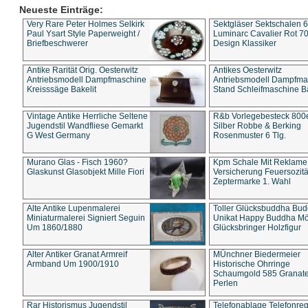
Neueste Einträge:
Very Rare Peter Holmes Selkirk
Sektgläser Sektschalen 
Paul Ysart Style Paperweight /
Luminarc Cavalier Rot 70
Briefbeschwerer
Design Klassiker
Antike Rarität Orig. Oesterwitz
Antikes Oesterwitz
Antriebsmodell Dampfmaschine
Antriebsmodell Dampfma
Kreisssäge Bakelit
Stand Schleifmaschine Ba
Vintage Antike Herrliche Seltene
R&b Vorlegebesteck 800
Jugendstil Wandfliese Gemarkt
Silber Robbe & Berking
G West Germany
Rosenmuster 6 Tlg.
Murano Glas - Fisch 1960?
Kpm Schale Mit Reklame
Glaskunst Glasobjekt Mille Fiori
Versicherung Feuersozitä
Zeptermarke 1. Wahl
Alte Antike Lupenmalerei
Toller Glücksbuddha Bu
Miniaturmalerei Signiert Seguin
Unikat Happy Buddha M
Um 1860/1880
Glücksbringer Holzfigur
Alter Antiker Granat Armreif
MÜnchner Biedermeier
Armband Um 1900/1910
Historische Ohrringe
Schaumgold 585 Granate 
Perlen
Rar Historismus Jugendstil
Telefonablage Telefonreg