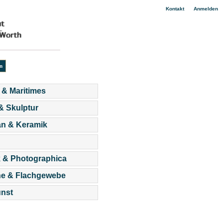
|
Kontakt
Anmelden
 & Maritimes
 & Skulptur
an & Keramik
 & Photographica
he & Flachgewebe
nst