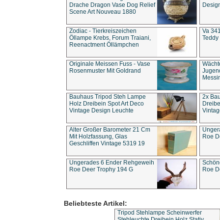
Drache Dragon Vase Dog Relief
Design
Scene Art Nouveau 1880
Zodiac - Tierkreiszeichen
Va 341
Öllampe Krebs, Forum Traiani,
Teddy 
Reenactment Öllämpchen
Originale Meissen Fuss - Vase
Wächt
Rosenmuster Mit Goldrand
Jugend
Messi
Bauhaus Tripod Steh Lampe
2x Ba
Holz Dreibein Spot Art Deco
Dreibe
Vintage Design Leuchte
Vintag
Alter Großer Barometer 21 Cm
Unger
Mit Holzfassung, Glas
Roe D
Geschliffen Vintage 5319 19
Ungerades 6 Ender Rehgeweih
Schön
Roe Deer Trophy 194 G
Roe D
Beliebteste Artikel:
Tripod Stehlampe Scheinwerfer
Stehleuchte Dreibein Holz Stativ