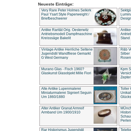
Neueste Einträge:
Very Rare Peter Holmes Selkirk
Sektgl
Paul Ysart Style Paperweight /
Lumina
Briefbeschwerer
Design
Antike Rarität Orig. Oesterwitz
Antike
Antriebsmodell Dampfmaschine
Antri
Kreisssäge Bakelit
Stand 
Vintage Antike Herrliche Seltene
R&b Vo
Jugendstil Wandfliese Gemarkt
Silber
G West Germany
Rosenm
Murano Glas - Fisch 1960?
Kpm S
Glaskunst Glasobjekt Mille Fiori
Versic
Zepter
Alte Antike Lupenmalerei
Toller
Miniaturmalerei Signiert Seguin
Unika
Um 1860/1880
Glücks
Alter Antiker Granat Armreif
MÜnch
Armband Um 1900/1910
Histor
Schaum
Perlen
Rar Historismus Jugendstil
Telefo