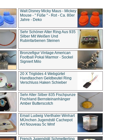
Walt Disney Micky Maus - Mickey
Mouse - " Füße " - Rot - Ca. 80er
Jahre - Deko
Sehr Schöner Alter Ring Aus 935
Silber Mit Weißen Und
Rubinfarbenen Steinen
Bronzefigur Vintage American
Football Pokal Marmor - Sockel
Signiert Milo
20 X Triglides 4 Webgürtel
Handtaschen Geldbeutel Ring
Verschluss Haken Schieber
Sehr Alter Silber 835 Fischpunze
Fischland Bernsteinanhänger
Amber Butterscotch
Email Ludwig Vierthaler Winhart
MÜnchen Jugendstil Cachepot
Art Nouveau 5c Wmf
French Jugendstil Schmetterling