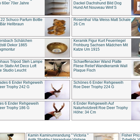
 60er 70er Jahre
Dackel Dachshund Bild Dog
Hund Art Nouveau Wmf S
22 Schuco Parfum Bottle
Rosenthal Vita Weiss Matt Schale
Bär Hellbraun
26 Cm
ersbach Schälchen
Keramik Figur Kurt Feuerriegel
stil Dekor 1865
Frohburg Sachsen Mädchen Mit
ngmontur
Katze Um 1915
uhaus Tripod Steh Lampe
Schaeffenacker Wand Platte
in Stativ Art Deco Loft
Fliese Relief Wandkeramik Wall
e Studio Leucht
Plaque Fisch
ades 6 Ender Rehgeweih
Schönes 6 Ender Rehgeweih
eer Trophy 242 G
Roe Deer Trophy 224 G
es 6 Ender Rehgeweih
6 Ender Rehgeweih Auf
eer Trophy 186 G
Naturholzbrett Roe Deer Trophy
Höhe: 34 Cm
Kamin Kaminumrandung " Victoria "
Fisher Pri
Antik Shabby Umrandung Vintage
Zubehör, V