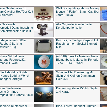
äser Sektschalen 6x
Walt Disney Micky Maus - Mickey
rc Cavalier Rot 70er Kult
Mouse - " Füße " - Blau - Ca. 80er
 Klassiker
Jahre - Deko
s Oesterwitz
Alte Originale Korallenkette
ebsmodell Dampfmaschine
Korallenperlenkette
Schleifmaschine Bakelit
rlegebesteck 800er
Bronzefigur Tierfigur Gepard Auf
 Robbe & Berking
Rauchmarmor - Sockel Signiert
uster 6 Tlg.
Milo
chale Mit Reklame
(mk010) Barocke Meissen Tasse,
herung Feuersozität
Blumenbukett, Marcolini Periode
marke 1. Wahl
1774 - 1814, 1. Wahl
 Glücksbuddha Budda
Schöner Alter Damenring Mit
t Happy Buddha Mönch
Stein Und Kleinen Diamanten
bringer Holzfigur
Gold 375
ner Biedermeier
Damenring Platin 950 Mit Saphir
ische Ohrringe
1, 4 Karat
gold 585 Granate Simili
nablage Telefonregal
Black Forest Jugendstil Hunter