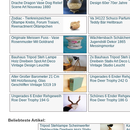
Drache Dragon Vase Dog Relief
Design 60er 70er Jahre
Scene Art Nouveau 1880
Zodiac - Tierkreiszeichen
Va 34122 Schuco Parfum 
Öllampe Krebs, Forum Traiani,
Teddy Bär Hellbraun
Reenactment Öllämpchen
Originale Meissen Fuss - Vase
Wächtersbach Schälche
Rosenmuster Mit Goldrand
Jugendstil Dekor 1865
Messingmontur
Bauhaus Tripod Steh Lampe
2x Bauhaus Tripod Steh
Holz Dreibein Spot Art Deco
Dreibein Stativ Art Deco L
Vintage Design Leuchte
Vintage Studio Leucht
Alter Großer Barometer 21 Cm
Ungerades 6 Ender Reh
Mit Holzfassung, Glas
Roe Deer Trophy 242 G
Geschliffen Vintage 5319 19
Ungerades 6 Ender Rehgeweih
Schönes 6 Ender Rehge
Roe Deer Trophy 194 G
Roe Deer Trophy 186 G
Beliebteste Artikel:
Tripod Stehlampe Scheinwerfer
Ka
Stehleuchte Dreibein Holz Stativ
An