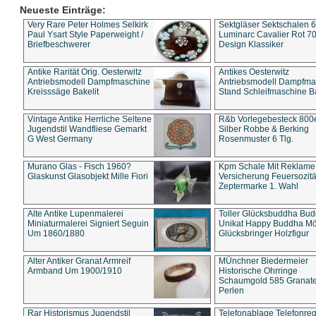
Neueste Einträge:
Very Rare Peter Holmes Selkirk
Sektgläser Sektschalen 
Paul Ysart Style Paperweight /
Luminarc Cavalier Rot 70
Briefbeschwerer
Design Klassiker
Antike Rarität Orig. Oesterwitz
Antikes Oesterwitz
Antriebsmodell Dampfmaschine
Antriebsmodell Dampfma
Kreisssäge Bakelit
Stand Schleifmaschine Ba
Vintage Antike Herrliche Seltene
R&b Vorlegebesteck 800
Jugendstil Wandfliese Gemarkt
Silber Robbe & Berking
G West Germany
Rosenmuster 6 Tlg.
Murano Glas - Fisch 1960?
Kpm Schale Mit Reklame
Glaskunst Glasobjekt Mille Fiori
Versicherung Feuersozitä
Zeptermarke 1. Wahl
Alte Antike Lupenmalerei
Toller Glücksbuddha Bu
Miniaturmalerei Signiert Seguin
Unikat Happy Buddha M
Um 1860/1880
Glücksbringer Holzfigur
Alter Antiker Granat Armreif
MÜnchner Biedermeier
Armband Um 1900/1910
Historische Ohrringe
Schaumgold 585 Granate 
Perlen
Rar Historismus Jugendstil
Telefonablage Telefonreg