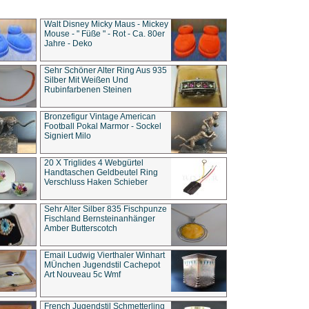
Walt Disney Micky Maus - Mickey
Mouse - " Füße " - Rot - Ca. 80er
Jahre - Deko
Sehr Schöner Alter Ring Aus 935
Silber Mit Weißen Und
Rubinfarbenen Steinen
Bronzefigur Vintage American
Football Pokal Marmor - Sockel
Signiert Milo
20 X Triglides 4 Webgürtel
Handtaschen Geldbeutel Ring
Verschluss Haken Schieber
Sehr Alter Silber 835 Fischpunze
Fischland Bernsteinanhänger
Amber Butterscotch
Email Ludwig Vierthaler Winhart
MÜnchen Jugendstil Cachepot
Art Nouveau 5c Wmf
French Jugendstil Schmetterling