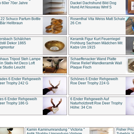
 60er 70er Jahre
Dackel Dachshund Bild Dog
Hund Art Nouveau Wmf S
22 Schuco Parfum Bottle
Rosenthal Vita Weiss Matt Schale
Bär Hellbraun
26 Cm
ersbach Schälchen
Keramik Figur Kurt Feuerriegel
stil Dekor 1865
Frohburg Sachsen Mädchen Mit
ngmontur
Katze Um 1915
uhaus Tripod Steh Lampe
Schaeffenacker Wand Platte
in Stativ Art Deco Loft
Fliese Relief Wandkeramik Wall
e Studio Leucht
Plaque Fisch
ades 6 Ender Rehgeweih
Schönes 6 Ender Rehgeweih
eer Trophy 242 G
Roe Deer Trophy 224 G
es 6 Ender Rehgeweih
6 Ender Rehgeweih Auf
eer Trophy 186 G
Naturholzbrett Roe Deer Trophy
Höhe: 34 Cm
Kamin Kaminumrandung " Victoria "
Fisher Pri
Antik Shabby Umrandung Vintage
Zubehör, V