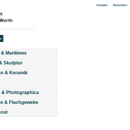
|
Kontakt
Anmelden
 & Maritimes
 & Skulptur
an & Keramik
 & Photographica
he & Flachgewebe
nst