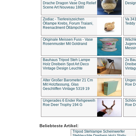
Drache Dragon Vase Dog Relief
Design
Scene Art Nouveau 1880
Zodiac - Tierkreiszeichen
Va 341
Öllampe Krebs, Forum Traiani,
Teddy 
Reenactment Öllämpchen
Originale Meissen Fuss - Vase
Wächt
Rosenmuster Mit Goldrand
Jugend
Messi
Bauhaus Tripod Steh Lampe
2x Ba
Holz Dreibein Spot Art Deco
Dreibe
Vintage Design Leuchte
Vintag
Alter Großer Barometer 21 Cm
Unger
Mit Holzfassung, Glas
Roe D
Geschliffen Vintage 5319 19
Ungerades 6 Ender Rehgeweih
Schön
Roe Deer Trophy 194 G
Roe D
Beliebteste Artikel:
Tripod Stehlampe Scheinwerfer
Stehleuchte Dreibein Holz Stativ