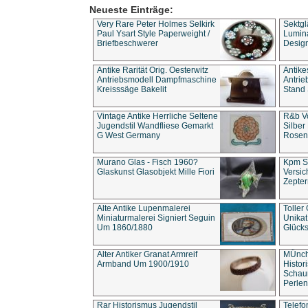
Neueste Einträge:
Very Rare Peter Holmes Selkirk
Sektgl
Paul Ysart Style Paperweight /
Lumina
Briefbeschwerer
Design
Antike Rarität Orig. Oesterwitz
Antike
Antriebsmodell Dampfmaschine
Antri
Kreisssäge Bakelit
Stand 
Vintage Antike Herrliche Seltene
R&b Vo
Jugendstil Wandfliese Gemarkt
Silber
G West Germany
Rosenm
Murano Glas - Fisch 1960?
Kpm S
Glaskunst Glasobjekt Mille Fiori
Versic
Zepter
Alte Antike Lupenmalerei
Toller
Miniaturmalerei Signiert Seguin
Unika
Um 1860/1880
Glücks
Alter Antiker Granat Armreif
MÜnch
Armband Um 1900/1910
Histor
Schaum
Perlen
Rar Historismus Jugendstil
Telefo