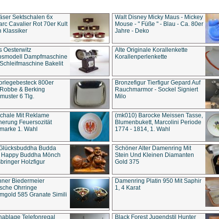
äser Sektschalen 6x
Walt Disney Micky Maus - Mickey
rc Cavalier Rot 70er Kult
Mouse - " Füße " - Blau - Ca. 80er
 Klassiker
Jahre - Deko
s Oesterwitz
Alte Originale Korallenkette
ebsmodell Dampfmaschine
Korallenperlenkette
Schleifmaschine Bakelit
rlegebesteck 800er
Bronzefigur Tierfigur Gepard Auf
 Robbe & Berking
Rauchmarmor - Sockel Signiert
uster 6 Tlg.
Milo
chale Mit Reklame
(mk010) Barocke Meissen Tasse,
herung Feuersozität
Blumenbukett, Marcolini Periode
marke 1. Wahl
1774 - 1814, 1. Wahl
 Glücksbuddha Budda
Schöner Alter Damenring Mit
t Happy Buddha Mönch
Stein Und Kleinen Diamanten
bringer Holzfigur
Gold 375
ner Biedermeier
Damenring Platin 950 Mit Saphir
ische Ohrringe
1, 4 Karat
gold 585 Granate Simili
nablage Telefonregal
Black Forest Jugendstil Hunter