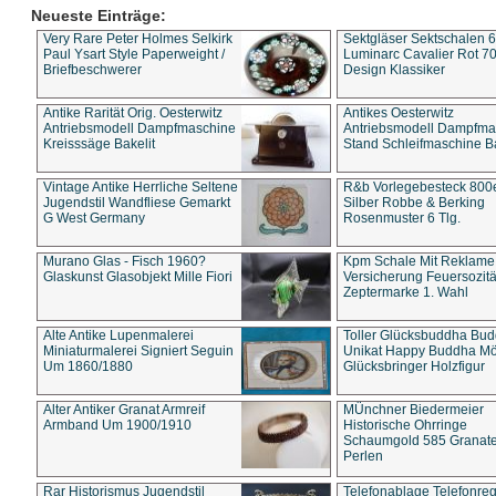
Neueste Einträge:
Very Rare Peter Holmes Selkirk
Sektgläser Sektschalen 
Paul Ysart Style Paperweight /
Luminarc Cavalier Rot 70
Briefbeschwerer
Design Klassiker
Antike Rarität Orig. Oesterwitz
Antikes Oesterwitz
Antriebsmodell Dampfmaschine
Antriebsmodell Dampfma
Kreisssäge Bakelit
Stand Schleifmaschine Ba
Vintage Antike Herrliche Seltene
R&b Vorlegebesteck 800
Jugendstil Wandfliese Gemarkt
Silber Robbe & Berking
G West Germany
Rosenmuster 6 Tlg.
Murano Glas - Fisch 1960?
Kpm Schale Mit Reklame
Glaskunst Glasobjekt Mille Fiori
Versicherung Feuersozitä
Zeptermarke 1. Wahl
Alte Antike Lupenmalerei
Toller Glücksbuddha Bu
Miniaturmalerei Signiert Seguin
Unikat Happy Buddha M
Um 1860/1880
Glücksbringer Holzfigur
Alter Antiker Granat Armreif
MÜnchner Biedermeier
Armband Um 1900/1910
Historische Ohrringe
Schaumgold 585 Granate 
Perlen
Rar Historismus Jugendstil
Telefonablage Telefonreg