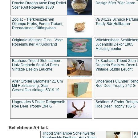
Drache Dragon Vase Dog Relief
Design 60er 70er Jahre
Scene Art Nouveau 1880
Zodiac - Tierkreiszeichen
Va 34122 Schuco Parfum 
Öllampe Krebs, Forum Traiani,
Teddy Bär Hellbraun
Reenactment Öllämpchen
Originale Meissen Fuss - Vase
Wächtersbach Schälche
Rosenmuster Mit Goldrand
Jugendstil Dekor 1865
Messingmontur
Bauhaus Tripod Steh Lampe
2x Bauhaus Tripod Steh
Holz Dreibein Spot Art Deco
Dreibein Stativ Art Deco L
Vintage Design Leuchte
Vintage Studio Leucht
Alter Großer Barometer 21 Cm
Ungerades 6 Ender Reh
Mit Holzfassung, Glas
Roe Deer Trophy 242 G
Geschliffen Vintage 5319 19
Ungerades 6 Ender Rehgeweih
Schönes 6 Ender Rehge
Roe Deer Trophy 194 G
Roe Deer Trophy 186 G
Beliebteste Artikel:
Tripod Stehlampe Scheinwerfer
Ka
Stehleuchte Dreibein Holz Stativ
An