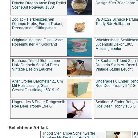
Drache Dragon Vase Dog Relief
Design 60er 70er Jahre
Scene Art Nouveau 1880
Zodiac - Tierkreiszeichen
Va 34122 Schuco Parfum 
Öllampe Krebs, Forum Traiani,
Teddy Bär Hellbraun
Reenactment Öllämpchen
Originale Meissen Fuss - Vase
Wächtersbach Schälche
Rosenmuster Mit Goldrand
Jugendstil Dekor 1865
Messingmontur
Bauhaus Tripod Steh Lampe
2x Bauhaus Tripod Steh
Holz Dreibein Spot Art Deco
Dreibein Stativ Art Deco L
Vintage Design Leuchte
Vintage Studio Leucht
Alter Großer Barometer 21 Cm
Ungerades 6 Ender Reh
Mit Holzfassung, Glas
Roe Deer Trophy 242 G
Geschliffen Vintage 5319 19
Ungerades 6 Ender Rehgeweih
Schönes 6 Ender Rehge
Roe Deer Trophy 194 G
Roe Deer Trophy 186 G
Beliebteste Artikel:
Tripod Stehlampe Scheinwerfer
Ka
Stehleuchte Dreibein Holz Stativ
An