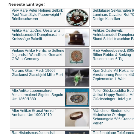
Neueste Einträge:
Very Rare Peter Holmes Selkirk
Sektgläser Sektschalen 
Paul Ysart Style Paperweight /
Luminarc Cavalier Rot 70
Briefbeschwerer
Design Klassiker
Antike Rarität Orig. Oesterwitz
Antikes Oesterwitz
Antriebsmodell Dampfmaschine
Antriebsmodell Dampfma
Kreisssäge Bakelit
Stand Schleifmaschine Ba
Vintage Antike Herrliche Seltene
R&b Vorlegebesteck 800
Jugendstil Wandfliese Gemarkt
Silber Robbe & Berking
G West Germany
Rosenmuster 6 Tlg.
Murano Glas - Fisch 1960?
Kpm Schale Mit Reklame
Glaskunst Glasobjekt Mille Fiori
Versicherung Feuersozitä
Zeptermarke 1. Wahl
Alte Antike Lupenmalerei
Toller Glücksbuddha Bu
Miniaturmalerei Signiert Seguin
Unikat Happy Buddha M
Um 1860/1880
Glücksbringer Holzfigur
Alter Antiker Granat Armreif
MÜnchner Biedermeier
Armband Um 1900/1910
Historische Ohrringe
Schaumgold 585 Granate 
Perlen
Rar Historismus Jugendstil
Telefonablage Telefonreg