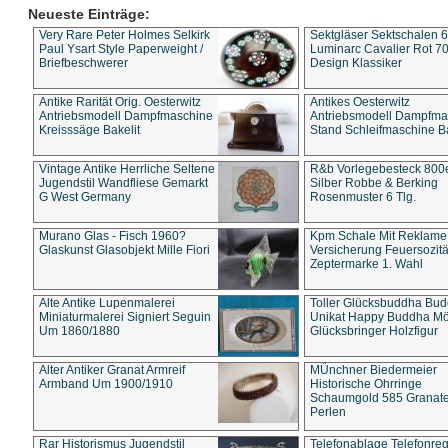
Neueste Einträge:
Very Rare Peter Holmes Selkirk
Sektgläser Sektschalen 
Paul Ysart Style Paperweight /
Luminarc Cavalier Rot 70
Briefbeschwerer
Design Klassiker
Antike Rarität Orig. Oesterwitz
Antikes Oesterwitz
Antriebsmodell Dampfmaschine
Antriebsmodell Dampfma
Kreisssäge Bakelit
Stand Schleifmaschine Ba
Vintage Antike Herrliche Seltene
R&b Vorlegebesteck 800
Jugendstil Wandfliese Gemarkt
Silber Robbe & Berking
G West Germany
Rosenmuster 6 Tlg.
Murano Glas - Fisch 1960?
Kpm Schale Mit Reklame
Glaskunst Glasobjekt Mille Fiori
Versicherung Feuersozitä
Zeptermarke 1. Wahl
Alte Antike Lupenmalerei
Toller Glücksbuddha Bu
Miniaturmalerei Signiert Seguin
Unikat Happy Buddha M
Um 1860/1880
Glücksbringer Holzfigur
Alter Antiker Granat Armreif
MÜnchner Biedermeier
Armband Um 1900/1910
Historische Ohrringe
Schaumgold 585 Granate 
Perlen
Rar Historismus Jugendstil
Telefonablage Telefonreg