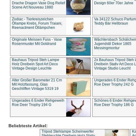
Drache Dragon Vase Dog Relief
Design 60er 70er Jahre
Scene Art Nouveau 1880
Zodiac - Tierkreiszeichen
Va 34122 Schuco Parfum 
Öllampe Krebs, Forum Traiani,
Teddy Bär Hellbraun
Reenactment Öllämpchen
Originale Meissen Fuss - Vase
Wächtersbach Schälche
Rosenmuster Mit Goldrand
Jugendstil Dekor 1865
Messingmontur
Bauhaus Tripod Steh Lampe
2x Bauhaus Tripod Steh
Holz Dreibein Spot Art Deco
Dreibein Stativ Art Deco L
Vintage Design Leuchte
Vintage Studio Leucht
Alter Großer Barometer 21 Cm
Ungerades 6 Ender Reh
Mit Holzfassung, Glas
Roe Deer Trophy 242 G
Geschliffen Vintage 5319 19
Ungerades 6 Ender Rehgeweih
Schönes 6 Ender Rehge
Roe Deer Trophy 194 G
Roe Deer Trophy 186 G
Beliebteste Artikel:
Tripod Stehlampe Scheinwerfer
Ka
Stehleuchte Dreibein Holz Stativ
An