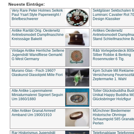
Neueste Einträge:
Very Rare Peter Holmes Selkirk
Sektgläser Sektschalen 
Paul Ysart Style Paperweight /
Luminarc Cavalier Rot 70
Briefbeschwerer
Design Klassiker
Antike Rarität Orig. Oesterwitz
Antikes Oesterwitz
Antriebsmodell Dampfmaschine
Antriebsmodell Dampfma
Kreisssäge Bakelit
Stand Schleifmaschine Ba
Vintage Antike Herrliche Seltene
R&b Vorlegebesteck 800
Jugendstil Wandfliese Gemarkt
Silber Robbe & Berking
G West Germany
Rosenmuster 6 Tlg.
Murano Glas - Fisch 1960?
Kpm Schale Mit Reklame
Glaskunst Glasobjekt Mille Fiori
Versicherung Feuersozitä
Zeptermarke 1. Wahl
Alte Antike Lupenmalerei
Toller Glücksbuddha Bu
Miniaturmalerei Signiert Seguin
Unikat Happy Buddha M
Um 1860/1880
Glücksbringer Holzfigur
Alter Antiker Granat Armreif
MÜnchner Biedermeier
Armband Um 1900/1910
Historische Ohrringe
Schaumgold 585 Granate 
Perlen
Rar Historismus Jugendstil
Telefonablage Telefonreg