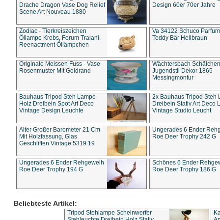
Drache Dragon Vase Dog Relief
Design 60er 70er Jahre
Scene Art Nouveau 1880
Zodiac - Tierkreiszeichen
Va 34122 Schuco Parfum 
Öllampe Krebs, Forum Traiani,
Teddy Bär Hellbraun
Reenactment Öllämpchen
Originale Meissen Fuss - Vase
Wächtersbach Schälche
Rosenmuster Mit Goldrand
Jugendstil Dekor 1865
Messingmontur
Bauhaus Tripod Steh Lampe
2x Bauhaus Tripod Steh
Holz Dreibein Spot Art Deco
Dreibein Stativ Art Deco L
Vintage Design Leuchte
Vintage Studio Leucht
Alter Großer Barometer 21 Cm
Ungerades 6 Ender Reh
Mit Holzfassung, Glas
Roe Deer Trophy 242 G
Geschliffen Vintage 5319 19
Ungerades 6 Ender Rehgeweih
Schönes 6 Ender Rehge
Roe Deer Trophy 194 G
Roe Deer Trophy 186 G
Beliebteste Artikel:
Tripod Stehlampe Scheinwerfer
Ka
Stehleuchte Dreibein Holz Stativ
An