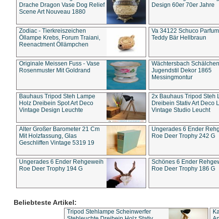
Drache Dragon Vase Dog Relief
Design 60er 70er Jahre
Scene Art Nouveau 1880
Zodiac - Tierkreiszeichen
Va 34122 Schuco Parfum 
Öllampe Krebs, Forum Traiani,
Teddy Bär Hellbraun
Reenactment Öllämpchen
Originale Meissen Fuss - Vase
Wächtersbach Schälche
Rosenmuster Mit Goldrand
Jugendstil Dekor 1865
Messingmontur
Bauhaus Tripod Steh Lampe
2x Bauhaus Tripod Steh
Holz Dreibein Spot Art Deco
Dreibein Stativ Art Deco L
Vintage Design Leuchte
Vintage Studio Leucht
Alter Großer Barometer 21 Cm
Ungerades 6 Ender Reh
Mit Holzfassung, Glas
Roe Deer Trophy 242 G
Geschliffen Vintage 5319 19
Ungerades 6 Ender Rehgeweih
Schönes 6 Ender Rehge
Roe Deer Trophy 194 G
Roe Deer Trophy 186 G
Beliebteste Artikel:
Tripod Stehlampe Scheinwerfer
Ka
Stehleuchte Dreibein Holz Stativ
An