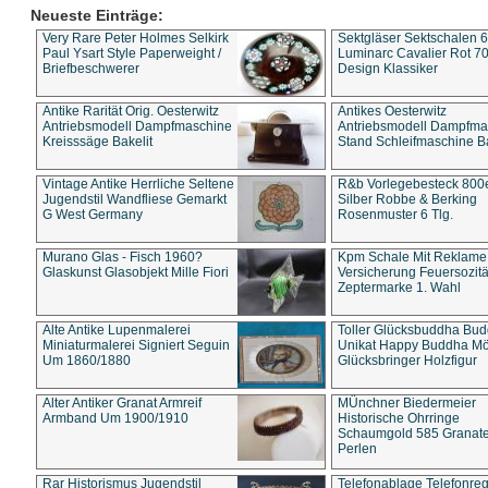
Neueste Einträge:
Very Rare Peter Holmes Selkirk
Sektgläser Sektschalen 
Paul Ysart Style Paperweight /
Luminarc Cavalier Rot 70
Briefbeschwerer
Design Klassiker
Antike Rarität Orig. Oesterwitz
Antikes Oesterwitz
Antriebsmodell Dampfmaschine
Antriebsmodell Dampfma
Kreisssäge Bakelit
Stand Schleifmaschine Ba
Vintage Antike Herrliche Seltene
R&b Vorlegebesteck 800
Jugendstil Wandfliese Gemarkt
Silber Robbe & Berking
G West Germany
Rosenmuster 6 Tlg.
Murano Glas - Fisch 1960?
Kpm Schale Mit Reklame
Glaskunst Glasobjekt Mille Fiori
Versicherung Feuersozitä
Zeptermarke 1. Wahl
Alte Antike Lupenmalerei
Toller Glücksbuddha Bu
Miniaturmalerei Signiert Seguin
Unikat Happy Buddha M
Um 1860/1880
Glücksbringer Holzfigur
Alter Antiker Granat Armreif
MÜnchner Biedermeier
Armband Um 1900/1910
Historische Ohrringe
Schaumgold 585 Granate 
Perlen
Rar Historismus Jugendstil
Telefonablage Telefonreg