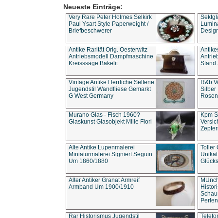
Neueste Einträge:
Very Rare Peter Holmes Selkirk
Sektgl
Paul Ysart Style Paperweight /
Lumina
Briefbeschwerer
Design
Antike Rarität Orig. Oesterwitz
Antike
Antriebsmodell Dampfmaschine
Antri
Kreisssäge Bakelit
Stand 
Vintage Antike Herrliche Seltene
R&b Vo
Jugendstil Wandfliese Gemarkt
Silber
G West Germany
Rosenm
Murano Glas - Fisch 1960?
Kpm S
Glaskunst Glasobjekt Mille Fiori
Versic
Zepter
Alte Antike Lupenmalerei
Toller
Miniaturmalerei Signiert Seguin
Unika
Um 1860/1880
Glücks
Alter Antiker Granat Armreif
MÜnch
Armband Um 1900/1910
Histor
Schaum
Perlen
Rar Historismus Jugendstil
Telefo