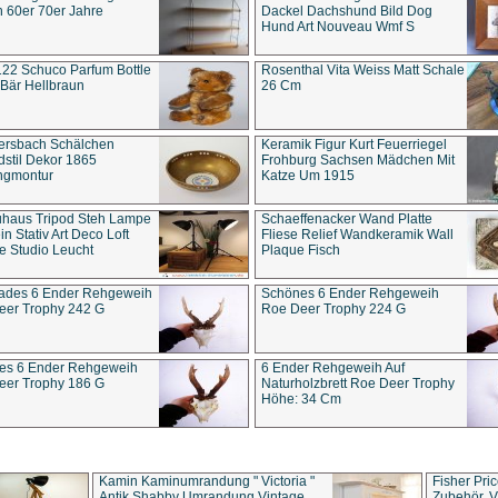
 60er 70er Jahre
Dackel Dachshund Bild Dog
Hund Art Nouveau Wmf S
22 Schuco Parfum Bottle
Rosenthal Vita Weiss Matt Schale
Bär Hellbraun
26 Cm
ersbach Schälchen
Keramik Figur Kurt Feuerriegel
stil Dekor 1865
Frohburg Sachsen Mädchen Mit
ngmontur
Katze Um 1915
uhaus Tripod Steh Lampe
Schaeffenacker Wand Platte
in Stativ Art Deco Loft
Fliese Relief Wandkeramik Wall
e Studio Leucht
Plaque Fisch
ades 6 Ender Rehgeweih
Schönes 6 Ender Rehgeweih
eer Trophy 242 G
Roe Deer Trophy 224 G
es 6 Ender Rehgeweih
6 Ender Rehgeweih Auf
eer Trophy 186 G
Naturholzbrett Roe Deer Trophy
Höhe: 34 Cm
Kamin Kaminumrandung " Victoria "
Fisher Pri
Antik Shabby Umrandung Vintage
Zubehör, V