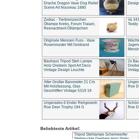
Drache Dragon Vase Dog Relief
Design
Scene Art Nouveau 1880
Zodiac - Tierkreiszeichen
Va 341
Öllampe Krebs, Forum Traiani,
Teddy 
Reenactment Öllämpchen
Originale Meissen Fuss - Vase
Wächt
Rosenmuster Mit Goldrand
Jugend
Messi
Bauhaus Tripod Steh Lampe
2x Ba
Holz Dreibein Spot Art Deco
Dreibe
Vintage Design Leuchte
Vintag
Alter Großer Barometer 21 Cm
Unger
Mit Holzfassung, Glas
Roe D
Geschliffen Vintage 5319 19
Ungerades 6 Ender Rehgeweih
Schön
Roe Deer Trophy 194 G
Roe D
Beliebteste Artikel:
Tripod Stehlampe Scheinwerfer
Stehleuchte Dreibein Holz Stativ