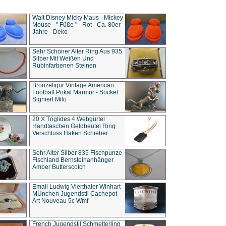
Walt Disney Micky Maus - Mickey
Mouse - " Füße " - Rot - Ca. 80er
Jahre - Deko
Sehr Schöner Alter Ring Aus 935
Silber Mit Weißen Und
Rubinfarbenen Steinen
Bronzefigur Vintage American
Football Pokal Marmor - Sockel
Signiert Milo
20 X Triglides 4 Webgürtel
Handtaschen Geldbeutel Ring
Verschluss Haken Schieber
Sehr Alter Silber 835 Fischpunze
Fischland Bernsteinanhänger
Amber Butterscotch
Email Ludwig Vierthaler Winhart
MÜnchen Jugendstil Cachepot
Art Nouveau 5c Wmf
French Jugendstil Schmetterling