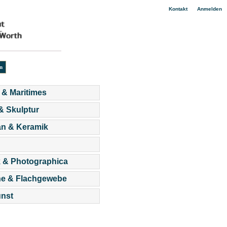
|
Kontakt
Anmelden
 & Maritimes
 & Skulptur
an & Keramik
 & Photographica
he & Flachgewebe
nst