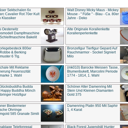
äser Sektschalen 6x
Walt Disney Micky Maus - Mickey
rc Cavalier Rot 70er Kult
Mouse - " Füße " - Blau - Ca. 80er
 Klassiker
Jahre - Deko
s Oesterwitz
Alte Originale Korallenkette
ebsmodell Dampfmaschine
Korallenperlenkette
Schleifmaschine Bakelit
rlegebesteck 800er
Bronzefigur Tierfigur Gepard Auf
 Robbe & Berking
Rauchmarmor - Sockel Signiert
uster 6 Tlg.
Milo
chale Mit Reklame
(mk010) Barocke Meissen Tasse,
herung Feuersozität
Blumenbukett, Marcolini Periode
marke 1. Wahl
1774 - 1814, 1. Wahl
 Glücksbuddha Budda
Schöner Alter Damenring Mit
t Happy Buddha Mönch
Stein Und Kleinen Diamanten
bringer Holzfigur
Gold 375
ner Biedermeier
Damenring Platin 950 Mit Saphir
ische Ohrringe
1, 4 Karat
gold 585 Granate Simili
nablage Telefonregal
Black Forest Jugendstil Hunter