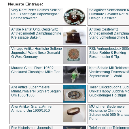
Neueste Einträge:
Very Rare Peter Holmes Selkirk
Sektgläser Sektschalen 
Paul Ysart Style Paperweight /
Luminarc Cavalier Rot 70
Briefbeschwerer
Design Klassiker
Antike Rarität Orig. Oesterwitz
Antikes Oesterwitz
Antriebsmodell Dampfmaschine
Antriebsmodell Dampfma
Kreisssäge Bakelit
Stand Schleifmaschine Ba
Vintage Antike Herrliche Seltene
R&b Vorlegebesteck 800
Jugendstil Wandfliese Gemarkt
Silber Robbe & Berking
G West Germany
Rosenmuster 6 Tlg.
Murano Glas - Fisch 1960?
Kpm Schale Mit Reklame
Glaskunst Glasobjekt Mille Fiori
Versicherung Feuersozitä
Zeptermarke 1. Wahl
Alte Antike Lupenmalerei
Toller Glücksbuddha Bu
Miniaturmalerei Signiert Seguin
Unikat Happy Buddha M
Um 1860/1880
Glücksbringer Holzfigur
Alter Antiker Granat Armreif
MÜnchner Biedermeier
Armband Um 1900/1910
Historische Ohrringe
Schaumgold 585 Granate 
Perlen
Rar Historismus Jugendstil
Telefonablage Telefonreg