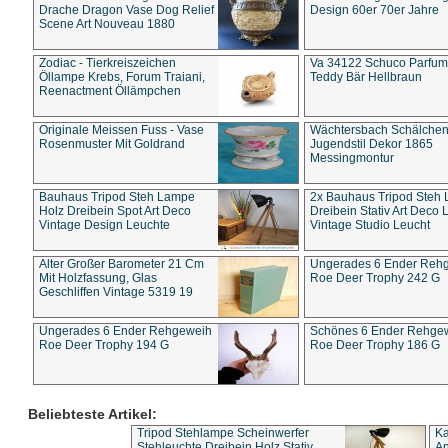
Drache Dragon Vase Dog Relief
Design 60er 70er Jahre
Scene Art Nouveau 1880
Zodiac - Tierkreiszeichen
Va 34122 Schuco Parfum 
Öllampe Krebs, Forum Traiani,
Teddy Bär Hellbraun
Reenactment Öllämpchen
Originale Meissen Fuss - Vase
Wächtersbach Schälche
Rosenmuster Mit Goldrand
Jugendstil Dekor 1865
Messingmontur
Bauhaus Tripod Steh Lampe
2x Bauhaus Tripod Steh
Holz Dreibein Spot Art Deco
Dreibein Stativ Art Deco L
Vintage Design Leuchte
Vintage Studio Leucht
Alter Großer Barometer 21 Cm
Ungerades 6 Ender Reh
Mit Holzfassung, Glas
Roe Deer Trophy 242 G
Geschliffen Vintage 5319 19
Ungerades 6 Ender Rehgeweih
Schönes 6 Ender Rehge
Roe Deer Trophy 194 G
Roe Deer Trophy 186 G
Beliebteste Artikel:
Tripod Stehlampe Scheinwerfer
Ka
Stehleuchte Dreibein Holz Stativ
An