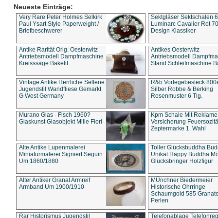
Neueste Einträge:
Very Rare Peter Holmes Selkirk
Sektgläser Sektschalen 
Paul Ysart Style Paperweight /
Luminarc Cavalier Rot 70
Briefbeschwerer
Design Klassiker
Antike Rarität Orig. Oesterwitz
Antikes Oesterwitz
Antriebsmodell Dampfmaschine
Antriebsmodell Dampfma
Kreisssäge Bakelit
Stand Schleifmaschine Ba
Vintage Antike Herrliche Seltene
R&b Vorlegebesteck 800
Jugendstil Wandfliese Gemarkt
Silber Robbe & Berking
G West Germany
Rosenmuster 6 Tlg.
Murano Glas - Fisch 1960?
Kpm Schale Mit Reklame
Glaskunst Glasobjekt Mille Fiori
Versicherung Feuersozitä
Zeptermarke 1. Wahl
Alte Antike Lupenmalerei
Toller Glücksbuddha Bu
Miniaturmalerei Signiert Seguin
Unikat Happy Buddha M
Um 1860/1880
Glücksbringer Holzfigur
Alter Antiker Granat Armreif
MÜnchner Biedermeier
Armband Um 1900/1910
Historische Ohrringe
Schaumgold 585 Granate 
Perlen
Rar Historismus Jugendstil
Telefonablage Telefonreg