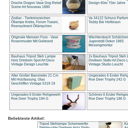
Drache Dragon Vase Dog Relief
Design 60er 70er Jahre
Scene Art Nouveau 1880
Zodiac - Tierkreiszeichen
Va 34122 Schuco Parfum 
Öllampe Krebs, Forum Traiani,
Teddy Bär Hellbraun
Reenactment Öllämpchen
Originale Meissen Fuss - Vase
Wächtersbach Schälche
Rosenmuster Mit Goldrand
Jugendstil Dekor 1865
Messingmontur
Bauhaus Tripod Steh Lampe
2x Bauhaus Tripod Steh
Holz Dreibein Spot Art Deco
Dreibein Stativ Art Deco L
Vintage Design Leuchte
Vintage Studio Leucht
Alter Großer Barometer 21 Cm
Ungerades 6 Ender Reh
Mit Holzfassung, Glas
Roe Deer Trophy 242 G
Geschliffen Vintage 5319 19
Ungerades 6 Ender Rehgeweih
Schönes 6 Ender Rehge
Roe Deer Trophy 194 G
Roe Deer Trophy 186 G
Beliebteste Artikel:
Tripod Stehlampe Scheinwerfer
Ka
Stehleuchte Dreibein Holz Stativ
An