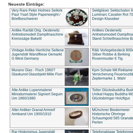
Neueste Einträge:
Very Rare Peter Holmes Selkirk
Sektgläser Sektschalen 
Paul Ysart Style Paperweight /
Luminarc Cavalier Rot 70
Briefbeschwerer
Design Klassiker
Antike Rarität Orig. Oesterwitz
Antikes Oesterwitz
Antriebsmodell Dampfmaschine
Antriebsmodell Dampfma
Kreisssäge Bakelit
Stand Schleifmaschine Ba
Vintage Antike Herrliche Seltene
R&b Vorlegebesteck 800
Jugendstil Wandfliese Gemarkt
Silber Robbe & Berking
G West Germany
Rosenmuster 6 Tlg.
Murano Glas - Fisch 1960?
Kpm Schale Mit Reklame
Glaskunst Glasobjekt Mille Fiori
Versicherung Feuersozitä
Zeptermarke 1. Wahl
Alte Antike Lupenmalerei
Toller Glücksbuddha Bu
Miniaturmalerei Signiert Seguin
Unikat Happy Buddha M
Um 1860/1880
Glücksbringer Holzfigur
Alter Antiker Granat Armreif
MÜnchner Biedermeier
Armband Um 1900/1910
Historische Ohrringe
Schaumgold 585 Granate 
Perlen
Rar Historismus Jugendstil
Telefonablage Telefonreg