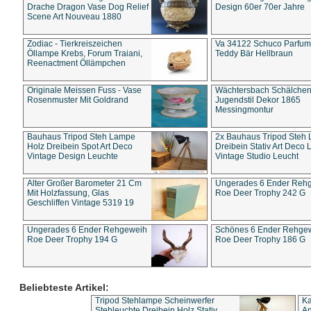
Drache Dragon Vase Dog Relief
Design 60er 70er Jahre
Scene Art Nouveau 1880
Zodiac - Tierkreiszeichen
Va 34122 Schuco Parfum 
Öllampe Krebs, Forum Traiani,
Teddy Bär Hellbraun
Reenactment Öllämpchen
Originale Meissen Fuss - Vase
Wächtersbach Schälche
Rosenmuster Mit Goldrand
Jugendstil Dekor 1865
Messingmontur
Bauhaus Tripod Steh Lampe
2x Bauhaus Tripod Steh
Holz Dreibein Spot Art Deco
Dreibein Stativ Art Deco L
Vintage Design Leuchte
Vintage Studio Leucht
Alter Großer Barometer 21 Cm
Ungerades 6 Ender Reh
Mit Holzfassung, Glas
Roe Deer Trophy 242 G
Geschliffen Vintage 5319 19
Ungerades 6 Ender Rehgeweih
Schönes 6 Ender Rehge
Roe Deer Trophy 194 G
Roe Deer Trophy 186 G
Beliebteste Artikel:
Tripod Stehlampe Scheinwerfer
Ka
Stehleuchte Dreibein Holz Stativ
An