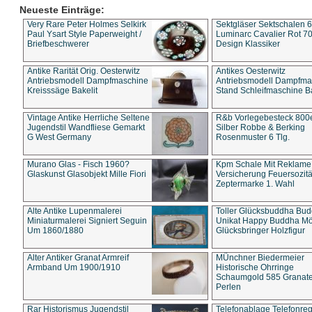
Neueste Einträge:
Very Rare Peter Holmes Selkirk
Sektgläser Sektschalen 
Paul Ysart Style Paperweight /
Luminarc Cavalier Rot 70
Briefbeschwerer
Design Klassiker
Antike Rarität Orig. Oesterwitz
Antikes Oesterwitz
Antriebsmodell Dampfmaschine
Antriebsmodell Dampfma
Kreisssäge Bakelit
Stand Schleifmaschine Ba
Vintage Antike Herrliche Seltene
R&b Vorlegebesteck 800
Jugendstil Wandfliese Gemarkt
Silber Robbe & Berking
G West Germany
Rosenmuster 6 Tlg.
Murano Glas - Fisch 1960?
Kpm Schale Mit Reklame
Glaskunst Glasobjekt Mille Fiori
Versicherung Feuersozitä
Zeptermarke 1. Wahl
Alte Antike Lupenmalerei
Toller Glücksbuddha Bu
Miniaturmalerei Signiert Seguin
Unikat Happy Buddha M
Um 1860/1880
Glücksbringer Holzfigur
Alter Antiker Granat Armreif
MÜnchner Biedermeier
Armband Um 1900/1910
Historische Ohrringe
Schaumgold 585 Granate 
Perlen
Rar Historismus Jugendstil
Telefonablage Telefonreg