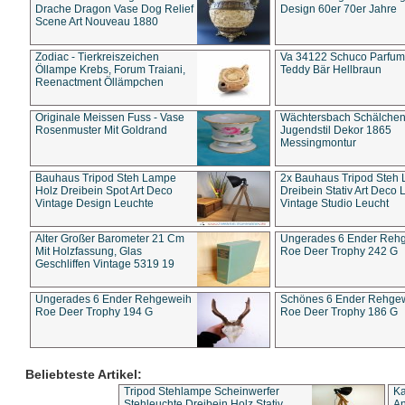
Drache Dragon Vase Dog Relief
Design 60er 70er Jahre
Scene Art Nouveau 1880
Zodiac - Tierkreiszeichen
Va 34122 Schuco Parfum 
Öllampe Krebs, Forum Traiani,
Teddy Bär Hellbraun
Reenactment Öllämpchen
Originale Meissen Fuss - Vase
Wächtersbach Schälche
Rosenmuster Mit Goldrand
Jugendstil Dekor 1865
Messingmontur
Bauhaus Tripod Steh Lampe
2x Bauhaus Tripod Steh
Holz Dreibein Spot Art Deco
Dreibein Stativ Art Deco L
Vintage Design Leuchte
Vintage Studio Leucht
Alter Großer Barometer 21 Cm
Ungerades 6 Ender Reh
Mit Holzfassung, Glas
Roe Deer Trophy 242 G
Geschliffen Vintage 5319 19
Ungerades 6 Ender Rehgeweih
Schönes 6 Ender Rehge
Roe Deer Trophy 194 G
Roe Deer Trophy 186 G
Beliebteste Artikel:
Tripod Stehlampe Scheinwerfer
Ka
Stehleuchte Dreibein Holz Stativ
An