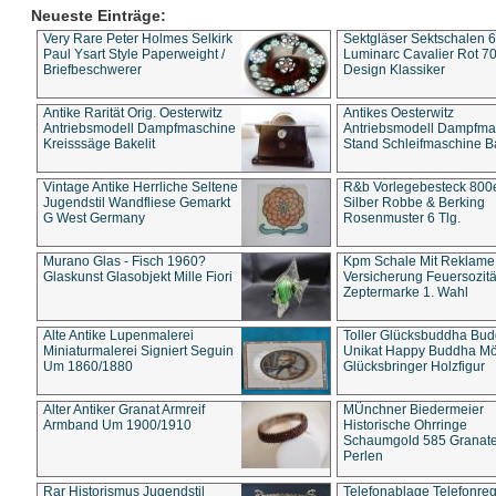
Neueste Einträge:
Very Rare Peter Holmes Selkirk
Sektgläser Sektschalen 
Paul Ysart Style Paperweight /
Luminarc Cavalier Rot 70
Briefbeschwerer
Design Klassiker
Antike Rarität Orig. Oesterwitz
Antikes Oesterwitz
Antriebsmodell Dampfmaschine
Antriebsmodell Dampfma
Kreisssäge Bakelit
Stand Schleifmaschine Ba
Vintage Antike Herrliche Seltene
R&b Vorlegebesteck 800
Jugendstil Wandfliese Gemarkt
Silber Robbe & Berking
G West Germany
Rosenmuster 6 Tlg.
Murano Glas - Fisch 1960?
Kpm Schale Mit Reklame
Glaskunst Glasobjekt Mille Fiori
Versicherung Feuersozitä
Zeptermarke 1. Wahl
Alte Antike Lupenmalerei
Toller Glücksbuddha Bu
Miniaturmalerei Signiert Seguin
Unikat Happy Buddha M
Um 1860/1880
Glücksbringer Holzfigur
Alter Antiker Granat Armreif
MÜnchner Biedermeier
Armband Um 1900/1910
Historische Ohrringe
Schaumgold 585 Granate 
Perlen
Rar Historismus Jugendstil
Telefonablage Telefonreg