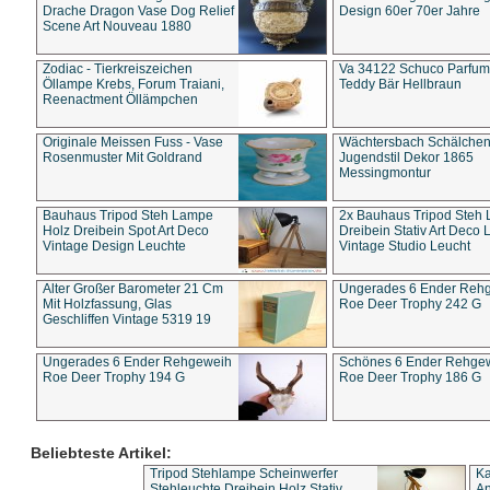
Drache Dragon Vase Dog Relief
Design 60er 70er Jahre
Scene Art Nouveau 1880
Zodiac - Tierkreiszeichen
Va 34122 Schuco Parfum 
Öllampe Krebs, Forum Traiani,
Teddy Bär Hellbraun
Reenactment Öllämpchen
Originale Meissen Fuss - Vase
Wächtersbach Schälche
Rosenmuster Mit Goldrand
Jugendstil Dekor 1865
Messingmontur
Bauhaus Tripod Steh Lampe
2x Bauhaus Tripod Steh
Holz Dreibein Spot Art Deco
Dreibein Stativ Art Deco L
Vintage Design Leuchte
Vintage Studio Leucht
Alter Großer Barometer 21 Cm
Ungerades 6 Ender Reh
Mit Holzfassung, Glas
Roe Deer Trophy 242 G
Geschliffen Vintage 5319 19
Ungerades 6 Ender Rehgeweih
Schönes 6 Ender Rehge
Roe Deer Trophy 194 G
Roe Deer Trophy 186 G
Beliebteste Artikel:
Tripod Stehlampe Scheinwerfer
Ka
Stehleuchte Dreibein Holz Stativ
An