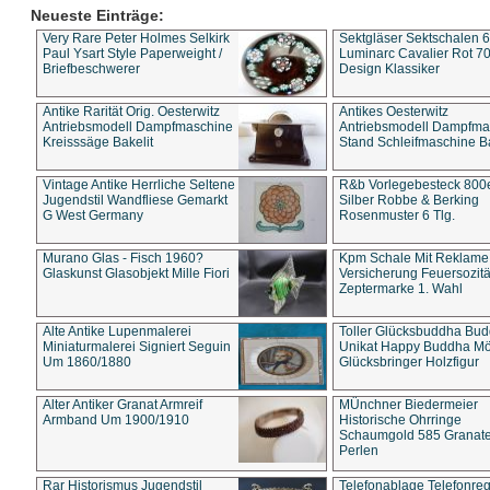
Neueste Einträge:
Very Rare Peter Holmes Selkirk
Sektgläser Sektschalen 
Paul Ysart Style Paperweight /
Luminarc Cavalier Rot 70
Briefbeschwerer
Design Klassiker
Antike Rarität Orig. Oesterwitz
Antikes Oesterwitz
Antriebsmodell Dampfmaschine
Antriebsmodell Dampfma
Kreisssäge Bakelit
Stand Schleifmaschine Ba
Vintage Antike Herrliche Seltene
R&b Vorlegebesteck 800
Jugendstil Wandfliese Gemarkt
Silber Robbe & Berking
G West Germany
Rosenmuster 6 Tlg.
Murano Glas - Fisch 1960?
Kpm Schale Mit Reklame
Glaskunst Glasobjekt Mille Fiori
Versicherung Feuersozitä
Zeptermarke 1. Wahl
Alte Antike Lupenmalerei
Toller Glücksbuddha Bu
Miniaturmalerei Signiert Seguin
Unikat Happy Buddha M
Um 1860/1880
Glücksbringer Holzfigur
Alter Antiker Granat Armreif
MÜnchner Biedermeier
Armband Um 1900/1910
Historische Ohrringe
Schaumgold 585 Granate 
Perlen
Rar Historismus Jugendstil
Telefonablage Telefonreg