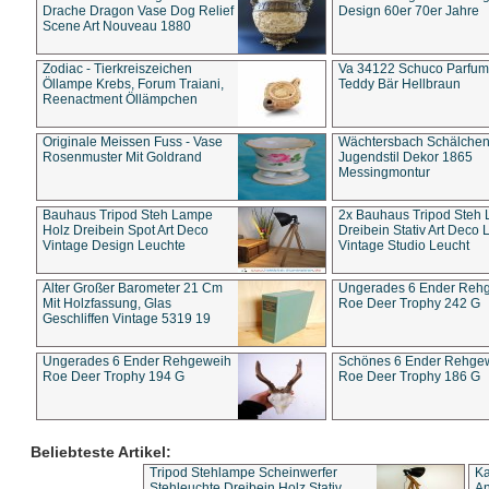
Drache Dragon Vase Dog Relief
Design 60er 70er Jahre
Scene Art Nouveau 1880
Zodiac - Tierkreiszeichen
Va 34122 Schuco Parfum 
Öllampe Krebs, Forum Traiani,
Teddy Bär Hellbraun
Reenactment Öllämpchen
Originale Meissen Fuss - Vase
Wächtersbach Schälche
Rosenmuster Mit Goldrand
Jugendstil Dekor 1865
Messingmontur
Bauhaus Tripod Steh Lampe
2x Bauhaus Tripod Steh
Holz Dreibein Spot Art Deco
Dreibein Stativ Art Deco L
Vintage Design Leuchte
Vintage Studio Leucht
Alter Großer Barometer 21 Cm
Ungerades 6 Ender Reh
Mit Holzfassung, Glas
Roe Deer Trophy 242 G
Geschliffen Vintage 5319 19
Ungerades 6 Ender Rehgeweih
Schönes 6 Ender Rehge
Roe Deer Trophy 194 G
Roe Deer Trophy 186 G
Beliebteste Artikel:
Tripod Stehlampe Scheinwerfer
Ka
Stehleuchte Dreibein Holz Stativ
An