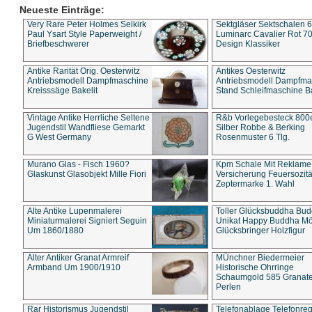
Neueste Einträge:
Very Rare Peter Holmes Selkirk
Sektgläser Sektschalen 
Paul Ysart Style Paperweight /
Luminarc Cavalier Rot 70
Briefbeschwerer
Design Klassiker
Antike Rarität Orig. Oesterwitz
Antikes Oesterwitz
Antriebsmodell Dampfmaschine
Antriebsmodell Dampfma
Kreisssäge Bakelit
Stand Schleifmaschine Ba
Vintage Antike Herrliche Seltene
R&b Vorlegebesteck 800
Jugendstil Wandfliese Gemarkt
Silber Robbe & Berking
G West Germany
Rosenmuster 6 Tlg.
Murano Glas - Fisch 1960?
Kpm Schale Mit Reklame
Glaskunst Glasobjekt Mille Fiori
Versicherung Feuersozitä
Zeptermarke 1. Wahl
Alte Antike Lupenmalerei
Toller Glücksbuddha Bu
Miniaturmalerei Signiert Seguin
Unikat Happy Buddha M
Um 1860/1880
Glücksbringer Holzfigur
Alter Antiker Granat Armreif
MÜnchner Biedermeier
Armband Um 1900/1910
Historische Ohrringe
Schaumgold 585 Granate 
Perlen
Rar Historismus Jugendstil
Telefonablage Telefonreg