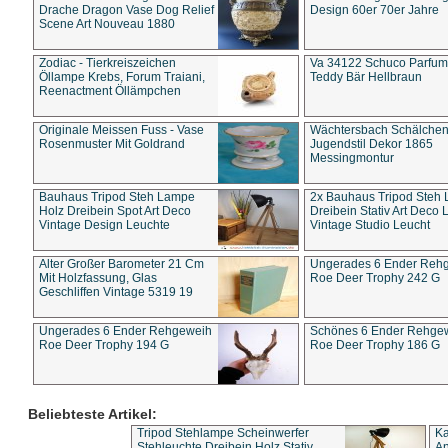
Drache Dragon Vase Dog Relief
Design 60er 70er Jahre
Scene Art Nouveau 1880
Zodiac - Tierkreiszeichen
Va 34122 Schuco Parfum 
Öllampe Krebs, Forum Traiani,
Teddy Bär Hellbraun
Reenactment Öllämpchen
Originale Meissen Fuss - Vase
Wächtersbach Schälche
Rosenmuster Mit Goldrand
Jugendstil Dekor 1865
Messingmontur
Bauhaus Tripod Steh Lampe
2x Bauhaus Tripod Steh
Holz Dreibein Spot Art Deco
Dreibein Stativ Art Deco L
Vintage Design Leuchte
Vintage Studio Leucht
Alter Großer Barometer 21 Cm
Ungerades 6 Ender Reh
Mit Holzfassung, Glas
Roe Deer Trophy 242 G
Geschliffen Vintage 5319 19
Ungerades 6 Ender Rehgeweih
Schönes 6 Ender Rehge
Roe Deer Trophy 194 G
Roe Deer Trophy 186 G
Beliebteste Artikel:
Tripod Stehlampe Scheinwerfer
Ka
Stehleuchte Dreibein Holz Stativ
An