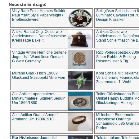
Neueste Einträge:
Very Rare Peter Holmes Selkirk
Sektgläser Sektschalen 
Paul Ysart Style Paperweight /
Luminarc Cavalier Rot 70
Briefbeschwerer
Design Klassiker
Antike Rarität Orig. Oesterwitz
Antikes Oesterwitz
Antriebsmodell Dampfmaschine
Antriebsmodell Dampfma
Kreisssäge Bakelit
Stand Schleifmaschine Ba
Vintage Antike Herrliche Seltene
R&b Vorlegebesteck 800
Jugendstil Wandfliese Gemarkt
Silber Robbe & Berking
G West Germany
Rosenmuster 6 Tlg.
Murano Glas - Fisch 1960?
Kpm Schale Mit Reklame
Glaskunst Glasobjekt Mille Fiori
Versicherung Feuersozitä
Zeptermarke 1. Wahl
Alte Antike Lupenmalerei
Toller Glücksbuddha Bu
Miniaturmalerei Signiert Seguin
Unikat Happy Buddha M
Um 1860/1880
Glücksbringer Holzfigur
Alter Antiker Granat Armreif
MÜnchner Biedermeier
Armband Um 1900/1910
Historische Ohrringe
Schaumgold 585 Granate 
Perlen
Rar Historismus Jugendstil
Telefonablage Telefonreg