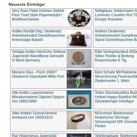
Neueste Einträge:
Very Rare Peter Holmes Selkirk
Sektgläser Sektschalen 
Paul Ysart Style Paperweight /
Luminarc Cavalier Rot 70
Briefbeschwerer
Design Klassiker
Antike Rarität Orig. Oesterwitz
Antikes Oesterwitz
Antriebsmodell Dampfmaschine
Antriebsmodell Dampfma
Kreisssäge Bakelit
Stand Schleifmaschine Ba
Vintage Antike Herrliche Seltene
R&b Vorlegebesteck 800
Jugendstil Wandfliese Gemarkt
Silber Robbe & Berking
G West Germany
Rosenmuster 6 Tlg.
Murano Glas - Fisch 1960?
Kpm Schale Mit Reklame
Glaskunst Glasobjekt Mille Fiori
Versicherung Feuersozitä
Zeptermarke 1. Wahl
Alte Antike Lupenmalerei
Toller Glücksbuddha Bu
Miniaturmalerei Signiert Seguin
Unikat Happy Buddha M
Um 1860/1880
Glücksbringer Holzfigur
Alter Antiker Granat Armreif
MÜnchner Biedermeier
Armband Um 1900/1910
Historische Ohrringe
Schaumgold 585 Granate 
Perlen
Rar Historismus Jugendstil
Telefonablage Telefonreg