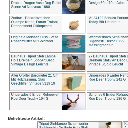
Drache Dragon Vase Dog Relief
Design 60er 70er Jahre
Scene Art Nouveau 1880
Zodiac - Tierkreiszeichen
Va 34122 Schuco Parfum 
Öllampe Krebs, Forum Traiani,
Teddy Bär Hellbraun
Reenactment Öllämpchen
Originale Meissen Fuss - Vase
Wächtersbach Schälche
Rosenmuster Mit Goldrand
Jugendstil Dekor 1865
Messingmontur
Bauhaus Tripod Steh Lampe
2x Bauhaus Tripod Steh
Holz Dreibein Spot Art Deco
Dreibein Stativ Art Deco L
Vintage Design Leuchte
Vintage Studio Leucht
Alter Großer Barometer 21 Cm
Ungerades 6 Ender Reh
Mit Holzfassung, Glas
Roe Deer Trophy 242 G
Geschliffen Vintage 5319 19
Ungerades 6 Ender Rehgeweih
Schönes 6 Ender Rehge
Roe Deer Trophy 194 G
Roe Deer Trophy 186 G
Beliebteste Artikel:
Tripod Stehlampe Scheinwerfer
Ka
Stehleuchte Dreibein Holz Stativ
An