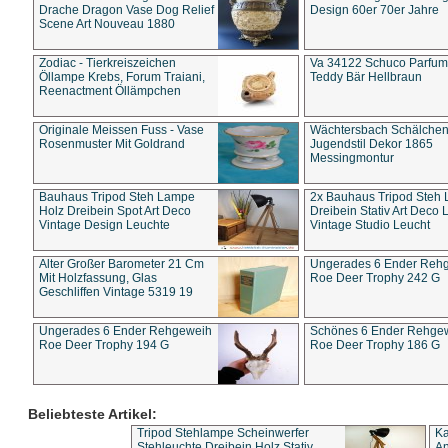
Drache Dragon Vase Dog Relief
Design 60er 70er Jahre
Scene Art Nouveau 1880
Zodiac - Tierkreiszeichen
Va 34122 Schuco Parfum 
Öllampe Krebs, Forum Traiani,
Teddy Bär Hellbraun
Reenactment Öllämpchen
Originale Meissen Fuss - Vase
Wächtersbach Schälche
Rosenmuster Mit Goldrand
Jugendstil Dekor 1865
Messingmontur
Bauhaus Tripod Steh Lampe
2x Bauhaus Tripod Steh
Holz Dreibein Spot Art Deco
Dreibein Stativ Art Deco L
Vintage Design Leuchte
Vintage Studio Leucht
Alter Großer Barometer 21 Cm
Ungerades 6 Ender Reh
Mit Holzfassung, Glas
Roe Deer Trophy 242 G
Geschliffen Vintage 5319 19
Ungerades 6 Ender Rehgeweih
Schönes 6 Ender Rehge
Roe Deer Trophy 194 G
Roe Deer Trophy 186 G
Beliebteste Artikel:
Tripod Stehlampe Scheinwerfer
Ka
Stehleuchte Dreibein Holz Stativ
An