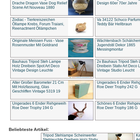
Drache Dragon Vase Dog Relief
Design 60er 70er Jahre
Scene Art Nouveau 1880
Zodiac - Tierkreiszeichen
Va 34122 Schuco Parfum 
Öllampe Krebs, Forum Traiani,
Teddy Bär Hellbraun
Reenactment Öllämpchen
Originale Meissen Fuss - Vase
Wächtersbach Schälche
Rosenmuster Mit Goldrand
Jugendstil Dekor 1865
Messingmontur
Bauhaus Tripod Steh Lampe
2x Bauhaus Tripod Steh
Holz Dreibein Spot Art Deco
Dreibein Stativ Art Deco L
Vintage Design Leuchte
Vintage Studio Leucht
Alter Großer Barometer 21 Cm
Ungerades 6 Ender Reh
Mit Holzfassung, Glas
Roe Deer Trophy 242 G
Geschliffen Vintage 5319 19
Ungerades 6 Ender Rehgeweih
Schönes 6 Ender Rehge
Roe Deer Trophy 194 G
Roe Deer Trophy 186 G
Beliebteste Artikel:
Tripod Stehlampe Scheinwerfer
Ka
Stehleuchte Dreibein Holz Stativ
An