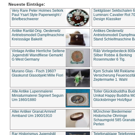
Neueste Einträge:
Very Rare Peter Holmes Selkirk
Sektgläser Sektschalen 
Paul Ysart Style Paperweight /
Luminarc Cavalier Rot 70
Briefbeschwerer
Design Klassiker
Antike Rarität Orig. Oesterwitz
Antikes Oesterwitz
Antriebsmodell Dampfmaschine
Antriebsmodell Dampfma
Kreisssäge Bakelit
Stand Schleifmaschine Ba
Vintage Antike Herrliche Seltene
R&b Vorlegebesteck 800
Jugendstil Wandfliese Gemarkt
Silber Robbe & Berking
G West Germany
Rosenmuster 6 Tlg.
Murano Glas - Fisch 1960?
Kpm Schale Mit Reklame
Glaskunst Glasobjekt Mille Fiori
Versicherung Feuersozitä
Zeptermarke 1. Wahl
Alte Antike Lupenmalerei
Toller Glücksbuddha Bu
Miniaturmalerei Signiert Seguin
Unikat Happy Buddha M
Um 1860/1880
Glücksbringer Holzfigur
Alter Antiker Granat Armreif
MÜnchner Biedermeier
Armband Um 1900/1910
Historische Ohrringe
Schaumgold 585 Granate 
Perlen
Rar Historismus Jugendstil
Telefonablage Telefonreg