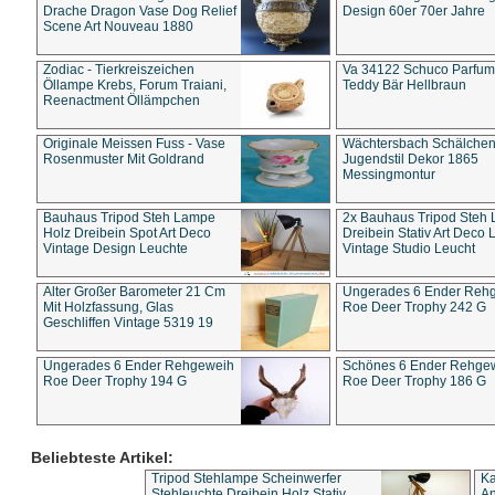
Drache Dragon Vase Dog Relief
Design 60er 70er Jahre
Scene Art Nouveau 1880
Zodiac - Tierkreiszeichen
Va 34122 Schuco Parfum 
Öllampe Krebs, Forum Traiani,
Teddy Bär Hellbraun
Reenactment Öllämpchen
Originale Meissen Fuss - Vase
Wächtersbach Schälche
Rosenmuster Mit Goldrand
Jugendstil Dekor 1865
Messingmontur
Bauhaus Tripod Steh Lampe
2x Bauhaus Tripod Steh
Holz Dreibein Spot Art Deco
Dreibein Stativ Art Deco L
Vintage Design Leuchte
Vintage Studio Leucht
Alter Großer Barometer 21 Cm
Ungerades 6 Ender Reh
Mit Holzfassung, Glas
Roe Deer Trophy 242 G
Geschliffen Vintage 5319 19
Ungerades 6 Ender Rehgeweih
Schönes 6 Ender Rehge
Roe Deer Trophy 194 G
Roe Deer Trophy 186 G
Beliebteste Artikel:
Tripod Stehlampe Scheinwerfer
Ka
Stehleuchte Dreibein Holz Stativ
An