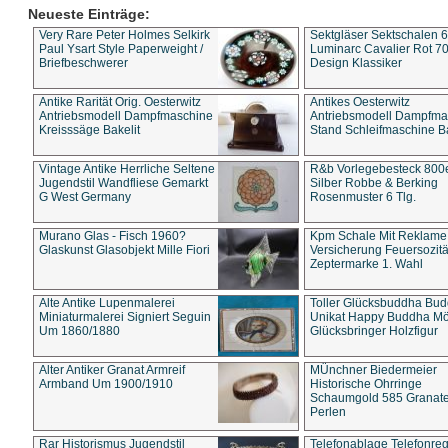
Neueste Einträge:
Very Rare Peter Holmes Selkirk
Sektgläser Sektschalen 
Paul Ysart Style Paperweight /
Luminarc Cavalier Rot 70
Briefbeschwerer
Design Klassiker
Antike Rarität Orig. Oesterwitz
Antikes Oesterwitz
Antriebsmodell Dampfmaschine
Antriebsmodell Dampfma
Kreisssäge Bakelit
Stand Schleifmaschine Ba
Vintage Antike Herrliche Seltene
R&b Vorlegebesteck 800
Jugendstil Wandfliese Gemarkt
Silber Robbe & Berking
G West Germany
Rosenmuster 6 Tlg.
Murano Glas - Fisch 1960?
Kpm Schale Mit Reklame
Glaskunst Glasobjekt Mille Fiori
Versicherung Feuersozitä
Zeptermarke 1. Wahl
Alte Antike Lupenmalerei
Toller Glücksbuddha Bu
Miniaturmalerei Signiert Seguin
Unikat Happy Buddha M
Um 1860/1880
Glücksbringer Holzfigur
Alter Antiker Granat Armreif
MÜnchner Biedermeier
Armband Um 1900/1910
Historische Ohrringe
Schaumgold 585 Granate 
Perlen
Rar Historismus Jugendstil
Telefonablage Telefonreg