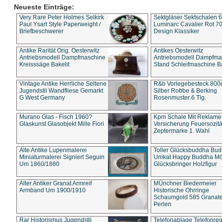
Neueste Einträge:
Very Rare Peter Holmes Selkirk
Sektgläser Sektschalen 
Paul Ysart Style Paperweight /
Luminarc Cavalier Rot 70
Briefbeschwerer
Design Klassiker
Antike Rarität Orig. Oesterwitz
Antikes Oesterwitz
Antriebsmodell Dampfmaschine
Antriebsmodell Dampfma
Kreisssäge Bakelit
Stand Schleifmaschine Ba
Vintage Antike Herrliche Seltene
R&b Vorlegebesteck 800
Jugendstil Wandfliese Gemarkt
Silber Robbe & Berking
G West Germany
Rosenmuster 6 Tlg.
Murano Glas - Fisch 1960?
Kpm Schale Mit Reklame
Glaskunst Glasobjekt Mille Fiori
Versicherung Feuersozitä
Zeptermarke 1. Wahl
Alte Antike Lupenmalerei
Toller Glücksbuddha Bu
Miniaturmalerei Signiert Seguin
Unikat Happy Buddha M
Um 1860/1880
Glücksbringer Holzfigur
Alter Antiker Granat Armreif
MÜnchner Biedermeier
Armband Um 1900/1910
Historische Ohrringe
Schaumgold 585 Granate 
Perlen
Rar Historismus Jugendstil
Telefonablage Telefonreg