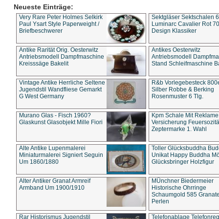
Neueste Einträge:
Very Rare Peter Holmes Selkirk
Sektgläser Sektschalen 
Paul Ysart Style Paperweight /
Luminarc Cavalier Rot 70
Briefbeschwerer
Design Klassiker
Antike Rarität Orig. Oesterwitz
Antikes Oesterwitz
Antriebsmodell Dampfmaschine
Antriebsmodell Dampfma
Kreisssäge Bakelit
Stand Schleifmaschine Ba
Vintage Antike Herrliche Seltene
R&b Vorlegebesteck 800
Jugendstil Wandfliese Gemarkt
Silber Robbe & Berking
G West Germany
Rosenmuster 6 Tlg.
Murano Glas - Fisch 1960?
Kpm Schale Mit Reklame
Glaskunst Glasobjekt Mille Fiori
Versicherung Feuersozitä
Zeptermarke 1. Wahl
Alte Antike Lupenmalerei
Toller Glücksbuddha Bu
Miniaturmalerei Signiert Seguin
Unikat Happy Buddha M
Um 1860/1880
Glücksbringer Holzfigur
Alter Antiker Granat Armreif
MÜnchner Biedermeier
Armband Um 1900/1910
Historische Ohrringe
Schaumgold 585 Granate 
Perlen
Rar Historismus Jugendstil
Telefonablage Telefonreg