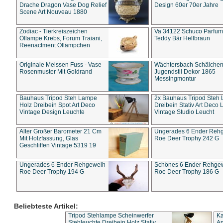
Drache Dragon Vase Dog Relief
Design 60er 70er Jahre
Scene Art Nouveau 1880
Zodiac - Tierkreiszeichen
Va 34122 Schuco Parfum 
Öllampe Krebs, Forum Traiani,
Teddy Bär Hellbraun
Reenactment Öllämpchen
Originale Meissen Fuss - Vase
Wächtersbach Schälche
Rosenmuster Mit Goldrand
Jugendstil Dekor 1865
Messingmontur
Bauhaus Tripod Steh Lampe
2x Bauhaus Tripod Steh
Holz Dreibein Spot Art Deco
Dreibein Stativ Art Deco L
Vintage Design Leuchte
Vintage Studio Leucht
Alter Großer Barometer 21 Cm
Ungerades 6 Ender Reh
Mit Holzfassung, Glas
Roe Deer Trophy 242 G
Geschliffen Vintage 5319 19
Ungerades 6 Ender Rehgeweih
Schönes 6 Ender Rehge
Roe Deer Trophy 194 G
Roe Deer Trophy 186 G
Beliebteste Artikel:
Tripod Stehlampe Scheinwerfer
Ka
Stehleuchte Dreibein Holz Stativ
An