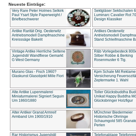
Neueste Einträge:
Very Rare Peter Holmes Selkirk
Sektgläser Sektschalen 
Paul Ysart Style Paperweight /
Luminarc Cavalier Rot 70
Briefbeschwerer
Design Klassiker
Antike Rarität Orig. Oesterwitz
Antikes Oesterwitz
Antriebsmodell Dampfmaschine
Antriebsmodell Dampfma
Kreisssäge Bakelit
Stand Schleifmaschine Ba
Vintage Antike Herrliche Seltene
R&b Vorlegebesteck 800
Jugendstil Wandfliese Gemarkt
Silber Robbe & Berking
G West Germany
Rosenmuster 6 Tlg.
Murano Glas - Fisch 1960?
Kpm Schale Mit Reklame
Glaskunst Glasobjekt Mille Fiori
Versicherung Feuersozitä
Zeptermarke 1. Wahl
Alte Antike Lupenmalerei
Toller Glücksbuddha Bu
Miniaturmalerei Signiert Seguin
Unikat Happy Buddha M
Um 1860/1880
Glücksbringer Holzfigur
Alter Antiker Granat Armreif
MÜnchner Biedermeier
Armband Um 1900/1910
Historische Ohrringe
Schaumgold 585 Granate 
Perlen
Rar Historismus Jugendstil
Telefonablage Telefonreg