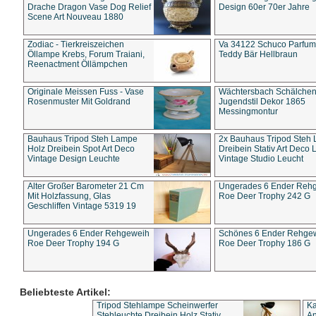
Drache Dragon Vase Dog Relief
Design 60er 70er Jahre
Scene Art Nouveau 1880
Zodiac - Tierkreiszeichen
Va 34122 Schuco Parfum 
Öllampe Krebs, Forum Traiani,
Teddy Bär Hellbraun
Reenactment Öllämpchen
Originale Meissen Fuss - Vase
Wächtersbach Schälche
Rosenmuster Mit Goldrand
Jugendstil Dekor 1865
Messingmontur
Bauhaus Tripod Steh Lampe
2x Bauhaus Tripod Steh
Holz Dreibein Spot Art Deco
Dreibein Stativ Art Deco L
Vintage Design Leuchte
Vintage Studio Leucht
Alter Großer Barometer 21 Cm
Ungerades 6 Ender Reh
Mit Holzfassung, Glas
Roe Deer Trophy 242 G
Geschliffen Vintage 5319 19
Ungerades 6 Ender Rehgeweih
Schönes 6 Ender Rehge
Roe Deer Trophy 194 G
Roe Deer Trophy 186 G
Beliebteste Artikel:
Tripod Stehlampe Scheinwerfer
Ka
Stehleuchte Dreibein Holz Stativ
An