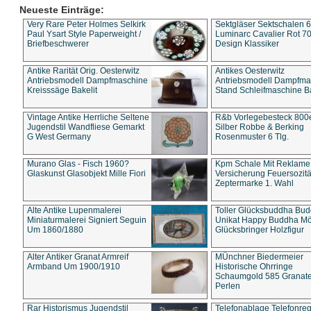
Neueste Einträge:
Very Rare Peter Holmes Selkirk
Sektgläser Sektschalen 
Paul Ysart Style Paperweight /
Luminarc Cavalier Rot 70
Briefbeschwerer
Design Klassiker
Antike Rarität Orig. Oesterwitz
Antikes Oesterwitz
Antriebsmodell Dampfmaschine
Antriebsmodell Dampfma
Kreisssäge Bakelit
Stand Schleifmaschine Ba
Vintage Antike Herrliche Seltene
R&b Vorlegebesteck 800
Jugendstil Wandfliese Gemarkt
Silber Robbe & Berking
G West Germany
Rosenmuster 6 Tlg.
Murano Glas - Fisch 1960?
Kpm Schale Mit Reklame
Glaskunst Glasobjekt Mille Fiori
Versicherung Feuersozitä
Zeptermarke 1. Wahl
Alte Antike Lupenmalerei
Toller Glücksbuddha Bu
Miniaturmalerei Signiert Seguin
Unikat Happy Buddha M
Um 1860/1880
Glücksbringer Holzfigur
Alter Antiker Granat Armreif
MÜnchner Biedermeier
Armband Um 1900/1910
Historische Ohrringe
Schaumgold 585 Granate 
Perlen
Rar Historismus Jugendstil
Telefonablage Telefonreg