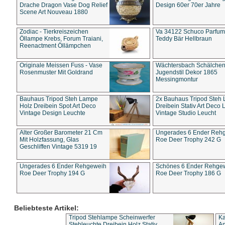
Drache Dragon Vase Dog Relief
Design 60er 70er Jahre
Scene Art Nouveau 1880
Zodiac - Tierkreiszeichen
Va 34122 Schuco Parfum 
Öllampe Krebs, Forum Traiani,
Teddy Bär Hellbraun
Reenactment Öllämpchen
Originale Meissen Fuss - Vase
Wächtersbach Schälche
Rosenmuster Mit Goldrand
Jugendstil Dekor 1865
Messingmontur
Bauhaus Tripod Steh Lampe
2x Bauhaus Tripod Steh
Holz Dreibein Spot Art Deco
Dreibein Stativ Art Deco L
Vintage Design Leuchte
Vintage Studio Leucht
Alter Großer Barometer 21 Cm
Ungerades 6 Ender Reh
Mit Holzfassung, Glas
Roe Deer Trophy 242 G
Geschliffen Vintage 5319 19
Ungerades 6 Ender Rehgeweih
Schönes 6 Ender Rehge
Roe Deer Trophy 194 G
Roe Deer Trophy 186 G
Beliebteste Artikel:
Tripod Stehlampe Scheinwerfer
Ka
Stehleuchte Dreibein Holz Stativ
An