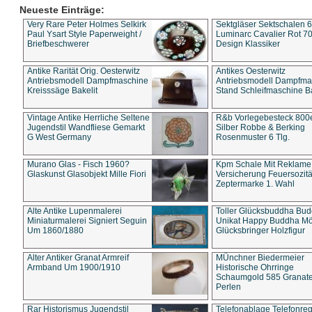
Neueste Einträge:
Very Rare Peter Holmes Selkirk
Sektgläser Sektschalen 
Paul Ysart Style Paperweight /
Luminarc Cavalier Rot 70
Briefbeschwerer
Design Klassiker
Antike Rarität Orig. Oesterwitz
Antikes Oesterwitz
Antriebsmodell Dampfmaschine
Antriebsmodell Dampfma
Kreisssäge Bakelit
Stand Schleifmaschine Ba
Vintage Antike Herrliche Seltene
R&b Vorlegebesteck 800
Jugendstil Wandfliese Gemarkt
Silber Robbe & Berking
G West Germany
Rosenmuster 6 Tlg.
Murano Glas - Fisch 1960?
Kpm Schale Mit Reklame
Glaskunst Glasobjekt Mille Fiori
Versicherung Feuersozitä
Zeptermarke 1. Wahl
Alte Antike Lupenmalerei
Toller Glücksbuddha Bu
Miniaturmalerei Signiert Seguin
Unikat Happy Buddha M
Um 1860/1880
Glücksbringer Holzfigur
Alter Antiker Granat Armreif
MÜnchner Biedermeier
Armband Um 1900/1910
Historische Ohrringe
Schaumgold 585 Granate 
Perlen
Rar Historismus Jugendstil
Telefonablage Telefonreg