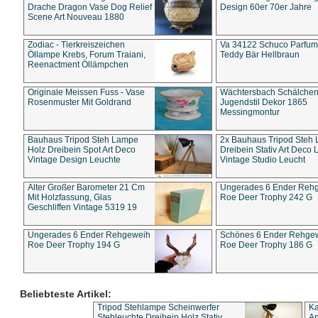
Drache Dragon Vase Dog Relief
Design 60er 70er Jahre
Scene Art Nouveau 1880
Zodiac - Tierkreiszeichen
Va 34122 Schuco Parfum 
Öllampe Krebs, Forum Traiani,
Teddy Bär Hellbraun
Reenactment Öllämpchen
Originale Meissen Fuss - Vase
Wächtersbach Schälche
Rosenmuster Mit Goldrand
Jugendstil Dekor 1865
Messingmontur
Bauhaus Tripod Steh Lampe
2x Bauhaus Tripod Steh
Holz Dreibein Spot Art Deco
Dreibein Stativ Art Deco L
Vintage Design Leuchte
Vintage Studio Leucht
Alter Großer Barometer 21 Cm
Ungerades 6 Ender Reh
Mit Holzfassung, Glas
Roe Deer Trophy 242 G
Geschliffen Vintage 5319 19
Ungerades 6 Ender Rehgeweih
Schönes 6 Ender Rehge
Roe Deer Trophy 194 G
Roe Deer Trophy 186 G
Beliebteste Artikel:
Tripod Stehlampe Scheinwerfer
Ka
Stehleuchte Dreibein Holz Stativ
An